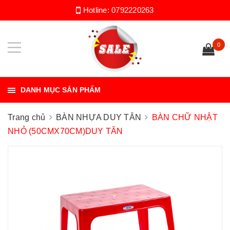
Hotline:
0792220263
0
DANH MỤC SẢN PHẨM
Trang chủ
BÀN NHỰA DUY TÂN
BÀN CHỮ NHẬT
NHỎ (50CMX70CM)DUY TÂN