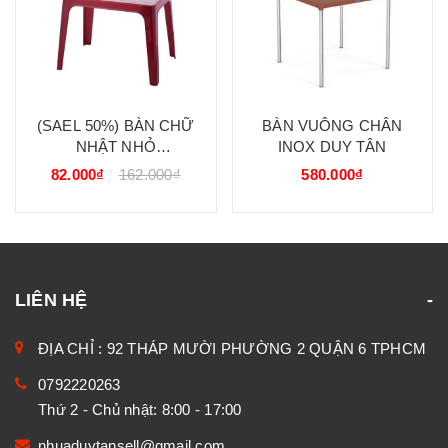
(SAEL 50%) BÀN CHỮ
BÀN VUÔNG CHÂN
NHẬT NHỎ
INOX DUY TÂN
(50CMX70CM) DUY TÂN
82.000₫
162.000₫
580.000₫
LIÊN HỆ
ĐỊA CHỈ : 92 THÁP MƯỜI PHƯỜNG 2 QUẬN 6 TPHCM
0792220263
Thứ 2 - Chủ nhật: 8:00 - 17:00
nhuaduytansell@gmail.com