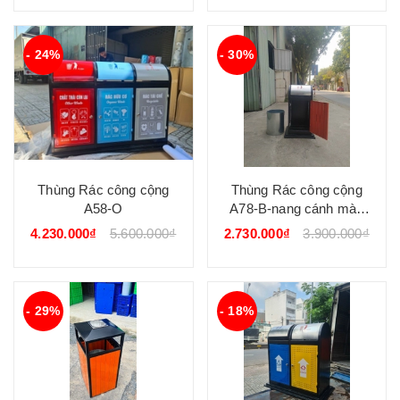
- 24%
- 30%
Thùng Rác công cộng
Thùng Rác công cộng
A58-O
A78-B-nang cánh màu
cam
4.230.000₫
5.600.000₫
2.730.000₫
3.900.000₫
- 29%
- 18%