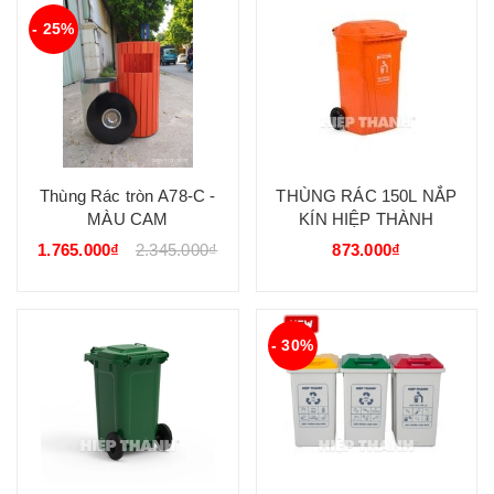
- 25%
Thùng Rác tròn A78-C -
THÙNG RÁC 150L NẮP
MÀU CAM
KÍN HIỆP THÀNH
1.765.000₫
2.345.000₫
873.000₫
- 30%