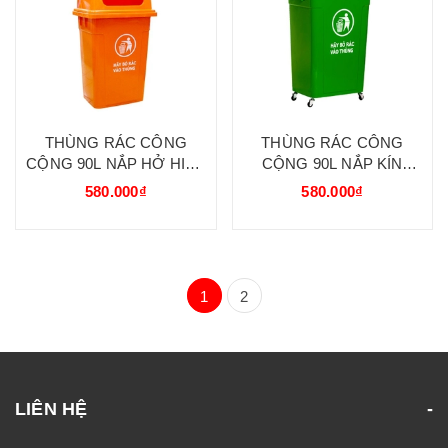
THÙNG RÁC CÔNG
THÙNG RÁC CÔNG
CỘNG 90L NẮP HỞ HIỆP
CỘNG 90L NẮP KÍN
THÀNH
HIỆP THÀNH
580.000₫
580.000₫
1
2
LIÊN HỆ