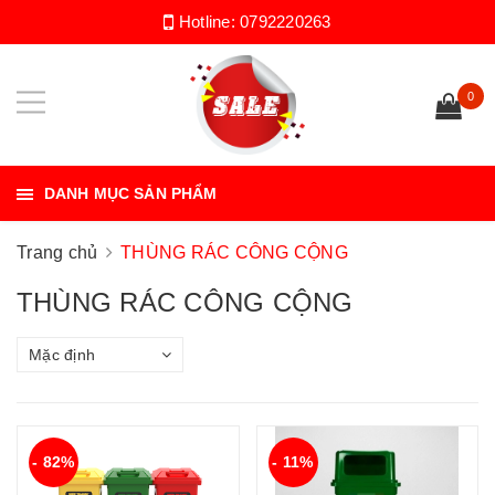
Hotline:
0792220263
0
DANH MỤC SẢN PHẨM
Trang chủ
THÙNG RÁC CÔNG CỘNG
THÙNG RÁC CÔNG CỘNG
Mặc định
- 82%
- 11%