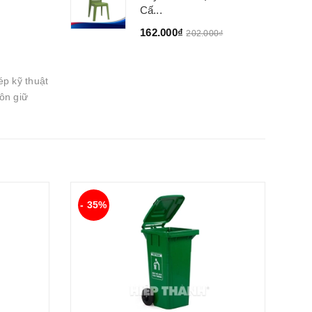
Cấ...
162.000₫
202.000₫
ép kỹ thuật
ôn giữ
- 35%
- 