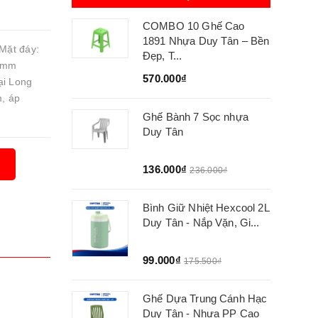
COMBO 10 Ghế Cao
1891 Nhựa Duy Tân – Bền
Mặt đáy:
Đẹp, T...
5 mm
570.000₫
ại Long
m, áp
Ghế Bành 7 Sọc nhựa
Duy Tân
136.000₫
236.000₫
Bình Giữ Nhiệt Hexcool 2L
Duy Tân - Nắp Vặn, Gi...
99.000₫
175.500₫
Ghế Dựa Trung Cánh Hạc
Duy Tân - Nhựa PP Cao