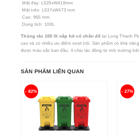
Mặt đáy: L528xW418mm
Mặt trên: L537xW473 mm
Cao: 965 mm
Dung tích: 100L
Thùng rác 100 lít nắp hở có chân đế
tại Long Thanh Pla
cao và có nhiều ưu điểm vượt trội. Sản phẩm có khả năng 
được màu sắc ban đầu, ít chịu tác động từ môi trường bên
SẢN PHẨM LIÊN QUAN
- 82%
- 27%