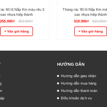
rác 60 lít Nắp Kín màu rêu 3
Thùng rác 90 lít Nắp Kín mà
sao nhựa hiệp thành
sao nhựa hiệp thành
255.000₫
350.000₫
510.000₫
660.000
+ Vào giỏ hàng
+ Vào giỏ hàng
Ợ
HƯỚNG DẪN
ý
Hướng dẫn giao nhận
g
Hướng dẫn mua hàng
ếm
Hướng dẫn thanh toán
hập
Điều khoản dịch vụ