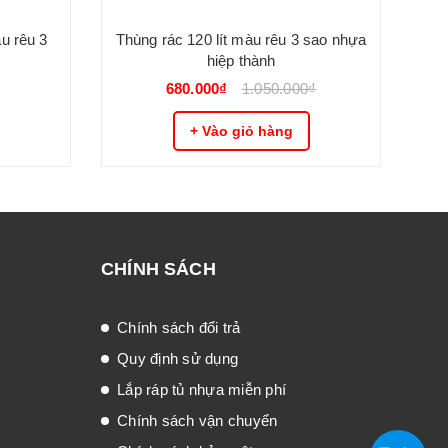
u rêu 3
Thùng rác 120 lít màu rêu 3 sao nhựa
Thù
hiệp thành
₫
680.000₫
1.050.000₫
+ Vào giỏ hàng
CHÍNH SÁCH
Chính sách đổi trả
Quy định sử dụng
Lắp ráp tủ nhựa miễn phí
Chính sách vận chuyển