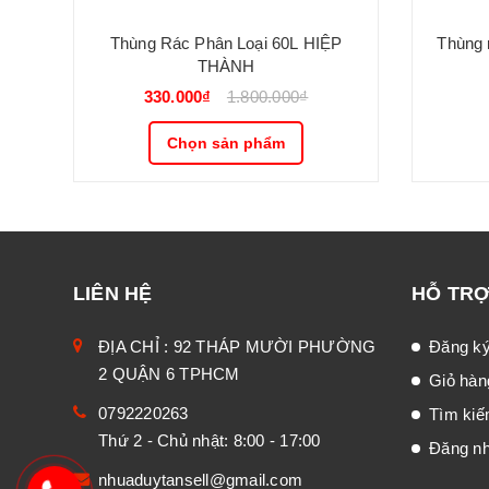
Thùng Rác Phân Loại 60L HIỆP
Thùng 
THÀNH
330.000₫
1.800.000₫
Chọn sản phẩm
LIÊN HỆ
HỖ TR
ĐỊA CHỈ : 92 THÁP MƯỜI PHƯỜNG
Đăng k
2 QUẬN 6 TPHCM
Giỏ hàn
0792220263
Tìm ki
Thứ 2 - Chủ nhật: 8:00 - 17:00
Đăng n
nhuaduytansell@gmail.com