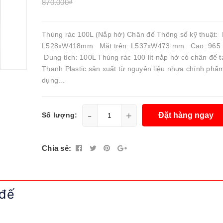
870.000₫
Thùng rác 100L (Nắp hở) Chân đế Thông số kỹ thuật: 
L528xW418mm Mặt trên: L537xW473 mm Cao: 96
Dung tích: 100L Thùng rác 100 lít nắp hở có chân đế t
Thanh Plastic sản xuất từ nguyên liệu nhựa chính phẩ
dụng...
-
+
Đặt hàng ngay
Số lượng:
Chia sẻ:
 đế