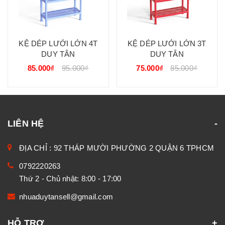
KỆ DÉP LƯỚI LỚN 4T
KỆ DÉP LƯỚI LỚN 3T
DUY TÂN
DUY TÂN
85.000₫
95.000₫
75.000₫
85.000₫
LIÊN HỆ
ĐỊA CHỈ : 92 THÁP MƯỜI PHƯỜNG 2 QUẬN 6 TPHCM
0792220263
Thứ 2 - Chủ nhật: 8:00 - 17:00
nhuaduytansell@gmail.com
HỖ TRỢ