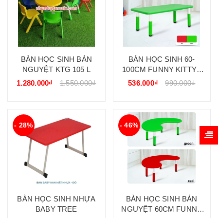
BÀN HỌC SINH BÁN
BÀN HỌC SINH 60-
NGUYỆT KTG 105 L
100CM FUNNY KITTY (
CHỮ NHẬT)
1.280.000₫
1.550.000₫
536.000₫
990.000₫
- 28%
- 46%
BÀN HỌC SINH NHỰA
BÀN HỌC SINH BÁN
BABY TREE
NGUYỆT 60CM FUNNY