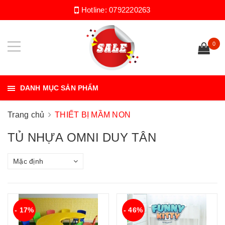
Hotline:
0792220263
0
DANH MỤC SẢN PHẨM
Trang chủ
THIẾT BỊ MẦM NON
TỦ NHỰA OMNI DUY TÂN
Mặc định
- 17%
- 46%