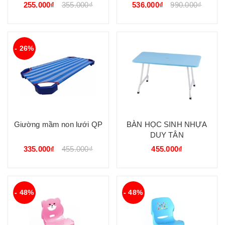
KITTY ( TRÒN)
255.000₫
355.000₫
536.000₫
990.000₫
- 26%
Giường mầm non lưới QP
BÀN HỌC SINH NHỰA
DUY TÂN
335.000₫
455.000₫
455.000₫
- 48%
- 48%