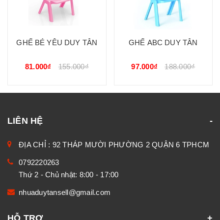
GHẾ BÉ YÊU DUY TÂN
GHẾ ABC DUY TÂN
81.000₫
155.000₫
97.000₫
188.000₫
LIÊN HỆ
ĐỊA CHỈ : 92 THÁP MƯỜI PHƯỜNG 2 QUẬN 6 TPHCM
0792220263
Thứ 2 - Chủ nhật: 8:00 - 17:00
nhuaduytansell@gmail.com
HỖ TRỢ