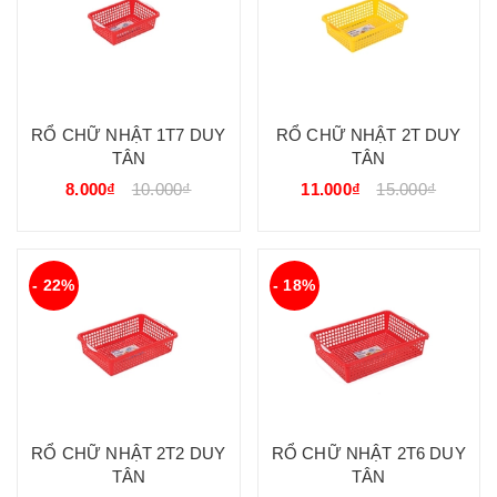
RỔ CHỮ NHẬT 1T7 DUY
RỔ CHỮ NHẬT 2T DUY
TÂN
TÂN
8.000₫
10.000₫
11.000₫
15.000₫
- 22%
- 18%
RỔ CHỮ NHẬT 2T2 DUY
RỔ CHỮ NHẬT 2T6 DUY
TÂN
TÂN