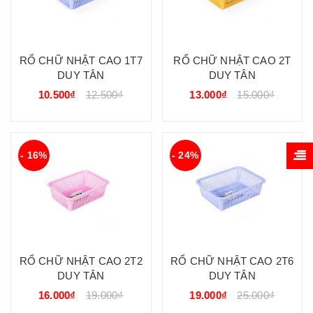
RỔ CHỮ NHẬT CAO 1T7
RỔ CHỮ NHẬT CAO 2T
DUY TÂN
DUY TÂN
10.500₫
12.500₫
13.000₫
15.000₫
- 16%
- 24%
RỔ CHỮ NHẬT CAO 2T2
RỔ CHỮ NHẬT CAO 2T6
DUY TÂN
DUY TÂN
16.000₫
19.000₫
19.000₫
25.000₫