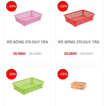
- 24%
- 23%
RỔ BÔNG 2T6 DUY TÂN
RỔ BÔNG 2T8 DUY TÂN
19.000₫
25.000₫
20.000₫
26.000₫
- 19%
- 25%