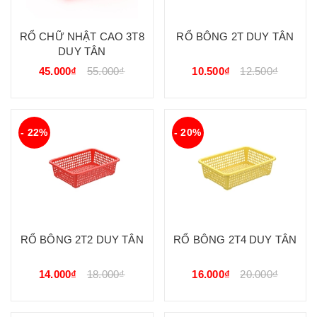
RỔ CHỮ NHẬT CAO 3T8
RỔ BÔNG 2T DUY TÂN
DUY TÂN
45.000₫
55.000₫
10.500₫
12.500₫
- 22%
- 20%
RỔ BÔNG 2T2 DUY TÂN
RỔ BÔNG 2T4 DUY TÂN
14.000₫
18.000₫
16.000₫
20.000₫