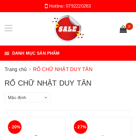
Hotline:
0792220263
0
DANH MỤC SẢN PHẨM
Trang chủ
RỔ CHỮ NHẬT DUY TÂN
RỔ CHỮ NHẬT DUY TÂN
Mặc định
- 20%
- 27%