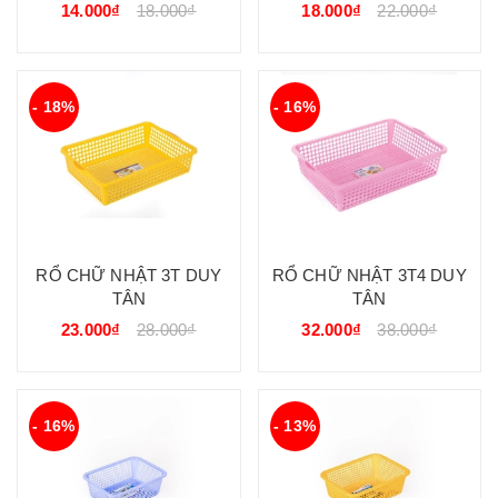
14.000₫
18.000₫
18.000₫
22.000₫
- 18%
- 16%
RỔ CHỮ NHẬT 3T DUY
RỔ CHỮ NHẬT 3T4 DUY
TÂN
TÂN
23.000₫
28.000₫
32.000₫
38.000₫
- 16%
- 13%