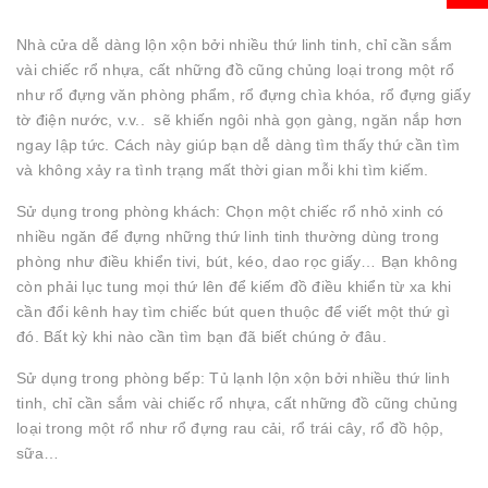
Nhà cửa dễ dàng lộn xộn bởi nhiều thứ linh tinh, chỉ cần sắm
vài chiếc rổ nhựa, cất những đồ cũng chủng loại trong một rổ
như rổ đựng văn phòng phẩm, rổ đựng chìa khóa, rổ đựng giấy
tờ điện nước, v.v.. sẽ khiến ngôi nhà gọn gàng, ngăn nắp hơn
ngay lập tức. Cách này giúp bạn dễ dàng tìm thấy thứ cần tìm
và không xảy ra tình trạng mất thời gian mỗi khi tìm kiếm.
Sử dụng trong phòng khách: Chọn một chiếc rổ nhỏ xinh có
nhiều ngăn để đựng những thứ linh tinh thường dùng trong
phòng như điều khiển tivi, bút, kéo, dao rọc giấy… Bạn không
còn phải lục tung mọi thứ lên để kiếm đồ điều khiển từ xa khi
cần đổi kênh hay tìm chiếc bút quen thuộc để viết một thứ gì
đó. Bất kỳ khi nào cần tìm bạn đã biết chúng ở đâu.
Sử dụng trong phòng bếp: Tủ lạnh lộn xộn bởi nhiều thứ linh
tinh, chỉ cần sắm vài chiếc rổ nhựa, cất những đồ cũng chủng
loại trong một rổ như rổ đựng rau cải, rổ trái cây, rổ đồ hộp,
sữa…