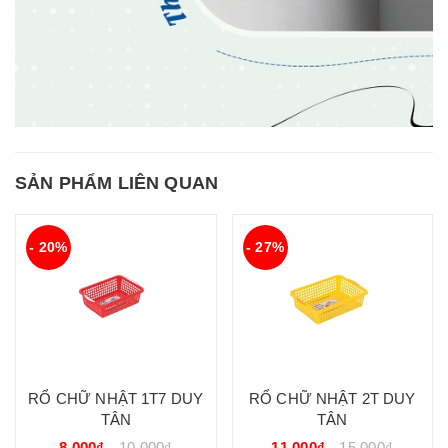
SẢN PHẨM LIÊN QUAN
- 20%
- 27%
RỔ CHỮ NHẬT 1T7 DUY
RỔ CHỮ NHẬT 2T DUY
TÂN
TÂN
8.000₫
10.000₫
11.000₫
15.000₫