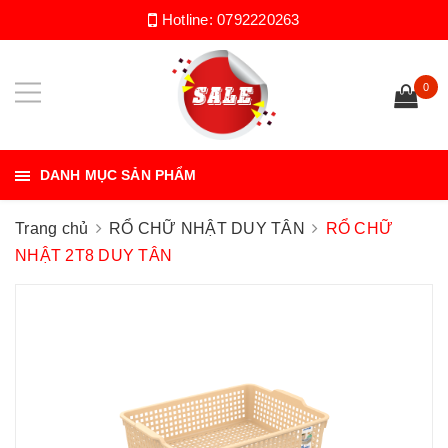
Hotline:
0792220263
0
DANH MỤC SẢN PHẨM
Trang chủ
RỔ CHỮ NHẬT DUY TÂN
RỔ CHỮ
NHẬT 2T8 DUY TÂN