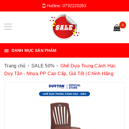
Hotline:
0792220263
0
DANH MỤC SẢN PHẨM
Trang chủ
SALE 50%
Ghế Dựa Trung Cánh Hạc
Duy Tân - Nhựa PP Cao Cấp, Giá Tốt | Chính Hãng