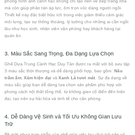
phỏng hình ảnh cánh hạc không chỉ tạo nên vẻ đẹp trang nhã
mà còn giúp phân tán áp lực, ôm trọn vóc dáng người ngồi.
Thiết kế này đặc biệt hữu ích trong việc giảm thiểu cảm giác
mỏi lưng, tạo sự thông thoáng, lý tưởng cho những ai cần ngồi
lâu như học sinh, nhân viên văn phòng hay khách hàng tại
quán ăn.
3. Màu Sắc Sang Trọng, Đa Dạng Lựa Chọn
Ghế Dựa Trung Cánh Hạc Duy Tân được ra mắt với bộ sưu tập
3 màu sắc thời thượng và dễ dàng phối hợp, bao gồm:
Nâu
trầm ấm
,
Xám hiện đại
và
Xanh Lá tươi mát
. Sự đa dạng về
màu sắc giúp bạn dễ dàng lựa chọn sản phẩm phù hợp với
phong cách nội thất tổng thể, từ không gian cổ điển đến hiện
đại, tạo nên sự hài hòa và tinh tế cho căn phòng.
4. Dễ Dàng Vệ Sinh và Tối Ưu Không Gian Lưu
Trữ
Bề mặt nhựa trơn nhẵn của ghế giúp việc lau chùi trở nên vô