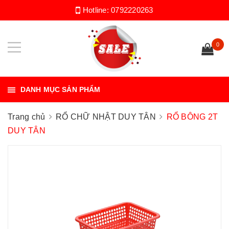
Hotline:
0792220263
0
DANH MỤC SẢN PHẨM
Trang chủ
RỔ CHỮ NHẬT DUY TÂN
RỔ BÔNG 2T
DUY TÂN