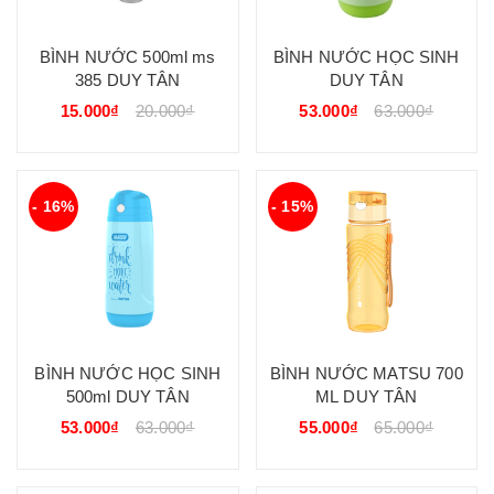
BÌNH NƯỚC 500ml ms
BÌNH NƯỚC HỌC SINH
385 DUY TÂN
DUY TÂN
15.000₫
20.000₫
53.000₫
63.000₫
- 16%
- 15%
BÌNH NƯỚC HỌC SINH
BÌNH NƯỚC MATSU 700
500ml DUY TÂN
ML DUY TÂN
53.000₫
63.000₫
55.000₫
65.000₫