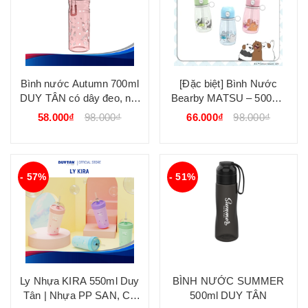
Bình nước Autumn 700ml
[Đặc biệt] Bình Nước
DUY TÂN có dây đeo, nút
Bearby MATSU – 500ml,
bấm mở tiện lợi, miếng
Nắp Tiện Lợi, Quai Cầm
58.000₫
98.000₫
66.000₫
98.000₫
đệm ngăn rò rỉ nước DUY
Xoay 360°, Kèm Ống Hút
TÂN
DUY TÂN
- 57%
- 51%
Ly Nhựa KIRA 550ml Duy
BÌNH NƯỚC SUMMER
Tân | Nhựa PP SAN, Có
500ml DUY TÂN