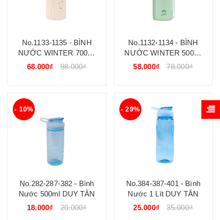
No.1133-1135 - BÌNH
No.1132-1134 - BÌNH
NƯỚC WINTER 700ml
NƯỚC WINTER 500ml
DUY TÂN
DUY TÂN
68.000₫
98.000₫
58.000₫
78.000₫
- 10%
- 29%
No.282-287-382 - Bình
No.384-387-401 - Bình
Nước 500ml DUY TÂN
Nước 1 Lít DUY TÂN
18.000₫
20.000₫
25.000₫
35.000₫