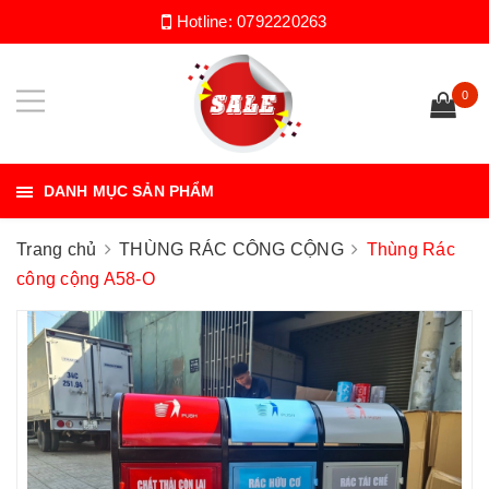
Hotline:
0792220263
0
DANH MỤC SẢN PHẨM
Trang chủ
THÙNG RÁC CÔNG CỘNG
Thùng Rác
công cộng A58-O