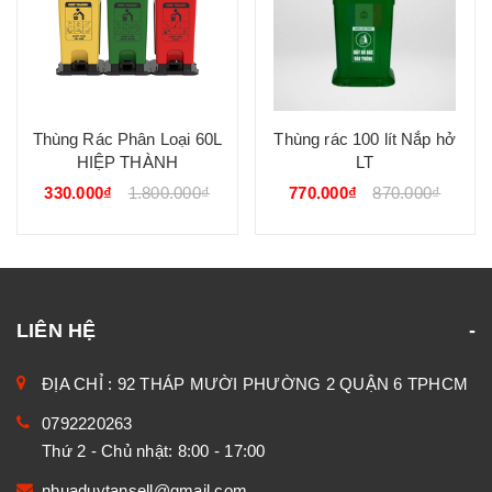
Thùng Rác Phân Loại 60L
Thùng rác 100 lít Nắp hở
HIỆP THÀNH
LT
330.000₫
1.800.000₫
770.000₫
870.000₫
LIÊN HỆ
ĐỊA CHỈ : 92 THÁP MƯỜI PHƯỜNG 2 QUẬN 6 TPHCM
0792220263
Thứ 2 - Chủ nhật: 8:00 - 17:00
nhuaduytansell@gmail.com