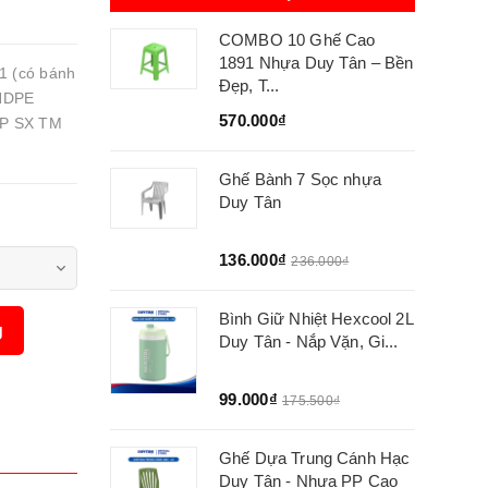
COMBO 10 Ghế Cao
1891 Nhựa Duy Tân – Bền
1 (có bánh
Đẹp, T...
 HDPE
570.000₫
CP SX TM
Ghế Bành 7 Sọc nhựa
Duy Tân
136.000₫
236.000₫
Bình Giữ Nhiệt Hexcool 2L
g
Duy Tân - Nắp Vặn, Gi...
99.000₫
175.500₫
Ghế Dựa Trung Cánh Hạc
Duy Tân - Nhựa PP Cao