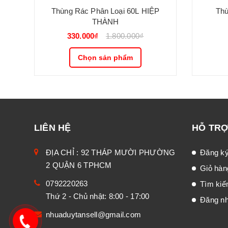
Thùng Rác Phân Loại 60L HIỆP
THÀNH
330.000₫
1.800.000₫
Chọn sản phẩm
LIÊN HỆ
HỖ TR
ĐỊA CHỈ : 92 THÁP MƯỜI PHƯỜNG
Đăng k
2 QUẬN 6 TPHCM
Giỏ hàn
0792220263
Tìm ki
Thứ 2 - Chủ nhật: 8:00 - 17:00
Đăng n
nhuaduytansell@gmail.com
0792220263