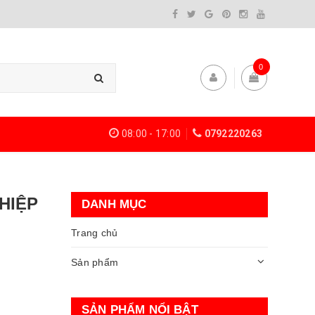
0
08:00 - 17:00
0792220263
HIỆP
DANH MỤC
Trang chủ
Sản phẩm
SẢN PHẨM NỔI BẬT