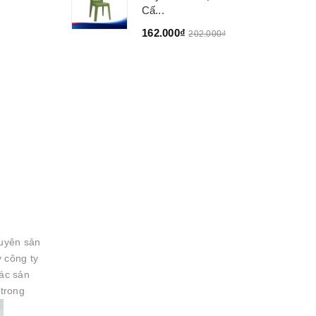
Cấ...
162.000₫
202.000₫
uyên sản
 công ty
các sản
 trong