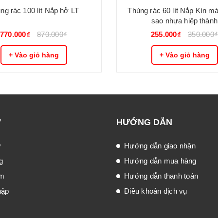
Thùng rác 100 lít Nắp hở LT
Thùng rác 60 lít Nắp Kín mà
sao nhựa hiệp thành
770.000₫
870.000₫
255.000₫
350.000
+ Vào giỏ hàng
+ Vào giỏ hàng
Ợ
HƯỚNG DẪN
ý
Hướng dẫn giao nhận
g
Hướng dẫn mua hàng
ếm
Hướng dẫn thanh toán
hập
Điều khoản dịch vụ