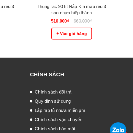
u rêu 3
Thùng rác 90 lít Nắp Kín màu rêu 3
Thù
sao nhựa hiệp thành
₫
510.000₫
660.000₫
+ Vào giỏ hàng
CHÍNH SÁCH
Chính sách đổi trả
Quy định sử dụng
Lắp ráp tủ nhựa miễn phí
Chính sách vận chuyển
Chính sách bảo mật