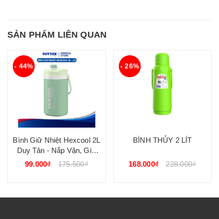
SẢN PHẨM LIÊN QUAN
- 44%
- 26%
Bình Giữ Nhiệt Hexcool 2L
BÌNH THỦY 2 LÍT
Duy Tân - Nắp Vặn, Giữ
Lạnh Nhiều Giờ, Quai
99.000₫
175.500₫
168.000₫
228.000₫
Xách Tiện Lợi, Nhựa PP,
PE, PUv DUY TÂN