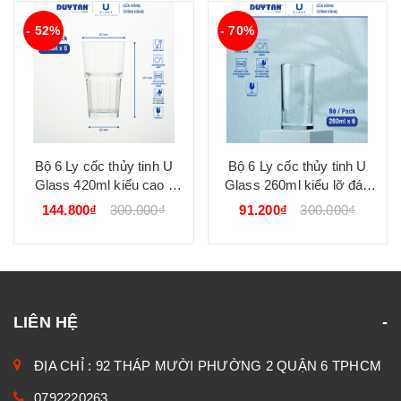
- 52%
- 70%
Bộ 6 Ly cốc thủy tinh U
Bộ 6 Ly cốc thủy tinh U
Glass 420ml kiểu cao -
Glass 260ml kiểu lỡ đáy
PUG390
bằng - BUG305
144.800₫
300.000₫
91.200₫
300.000₫
LIÊN HỆ
ĐỊA CHỈ : 92 THÁP MƯỜI PHƯỜNG 2 QUẬN 6 TPHCM
0792220263