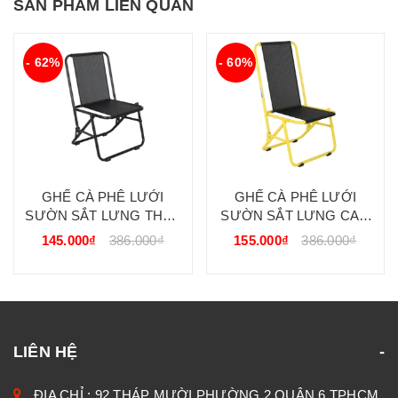
SẢN PHẨM LIÊN QUAN
- 62%
- 60%
GHẾ CÀ PHÊ LƯỚI
GHẾ CÀ PHÊ LƯỚI
SƯỜN SẮT LƯNG THẤP
SƯỜN SẮT LƯNG CAO
DALAT TRENT
DALAT TRENT
145.000₫
386.000₫
155.000₫
386.000₫
LIÊN HỆ
ĐỊA CHỈ : 92 THÁP MƯỜI PHƯỜNG 2 QUẬN 6 TPHCM