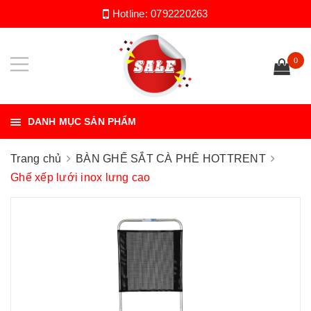
Hotline:
0792220263
0
DANH MỤC SẢN PHẨM
Trang chủ
BÀN GHẾ SẮT CÀ PHÊ HOTTRENT
Ghế xếp lưới inox lưng cao