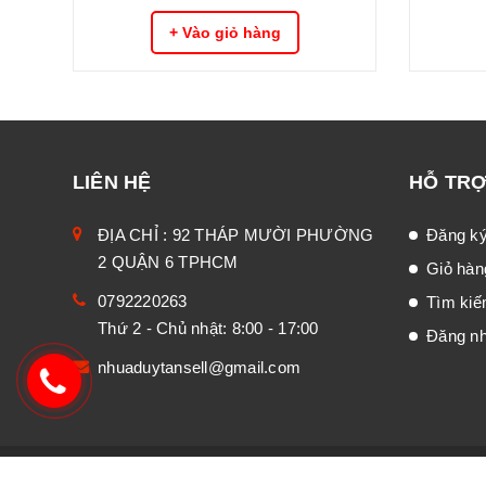
+ Vào giỏ hàng
LIÊN HỆ
HỖ TR
ĐỊA CHỈ : 92 THÁP MƯỜI PHƯỜNG
Đăng k
2 QUẬN 6 TPHCM
Giỏ hàn
0792220263
Tìm ki
Thứ 2 - Chủ nhật: 8:00 - 17:00
Đăng n
nhuaduytansell@gmail.com
0792220263
© Bản quyền thuộc về
DUYTANSale
|
Cung cấp bởi
Sa