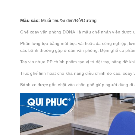
Màu sắc:
Muối tiêu/Si đen/Đỏ/Dương
Ghế xoay văn phòng DONA là mẫu ghế nhân viên được ưa
Phần lưng tựa bằng mút bọc vải hoặc da công nghiệp, lư
các bệnh thường gặp ở dân văn phòng. Đệm ghế có phần mú
Tay vịn nhựa PP chính phẩm tạo vị trí đặt tay, nâng đỡ k
Trục ghế linh hoạt cho khả năng điều chỉnh độ cao, xoay 3
Bánh xe được gắn chặt vào chân ghế giúp người dùng di c