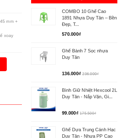
COMBO 10 Ghế Cao
1891 Nhựa Duy Tân – Bền
 545 mm +
Đẹp, T...
570.000₫
ế xoay
Ghế Bành 7 Sọc nhựa
Duy Tân
136.000₫
236.000₫
Bình Giữ Nhiệt Hexcool 2L
Duy Tân - Nắp Vặn, Gi...
99.000₫
175.500₫
Ghế Dựa Trung Cánh Hạc
Duy Tân - Nhựa PP Cao