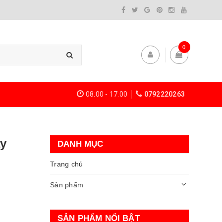
0
08:00 - 17:00
0792220263
ay
DANH MỤC
Trang chủ
Sản phẩm
SẢN PHẨM NỔI BẬT