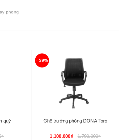
hay phong
- 39%
- 
n quỳ
Ghế trưởng phòng DONA Toro
0₫
1.100.000₫
1.790.000₫