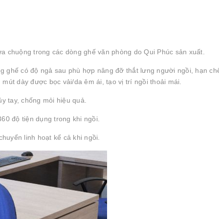
 chuộng trong các dòng ghế văn phòng do Qui Phúc sản xuất.
ng ghế có độ ngả sau phù hợp nâng đỡ thắt lưng người ngồi, hạn ch
t dày được bọc vải/da êm ái, tạo vị trí ngồi thoải mái.
hủy tay, chống mỏi hiệu quả.
60 độ tiện dụng trong khi ngồi.
huyển linh hoạt kể cả khi ngồi.