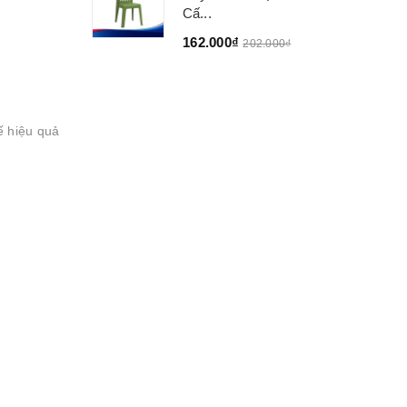
Cấ...
162.000₫
202.000₫
ế hiệu quả