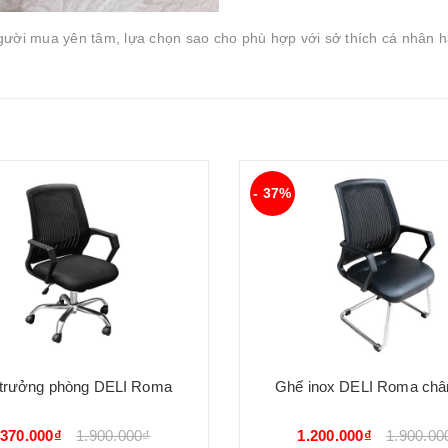
ời mua yên tâm, lựa chọn sao cho phù hợp với sở thích cá nhân 
- 37%
trưởng phòng DELI Roma
Ghế inox DELI Roma châ
.370.000₫
1.900.000₫
1.200.000₫
1.900.00