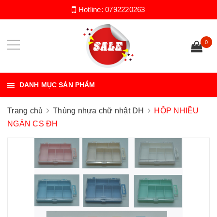
Hotline:
0792220263
0
DANH MỤC SẢN PHẨM
Trang chủ
Thùng nhựa chữ nhật DH
HỘP NHIỀU
NGĂN CS ĐH