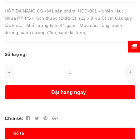
HỘP ĐA NĂNG CS - Mã sản phẩm: HDD-001 - Nhiên liệu:
Nhựa PP, PS - Kích thước (DxRxC): (12 x 9 x 2,5) cm Các quy
tắc khác - Khối lượng tịnh :44 gam - Màu sắc:Hồng, xanh
dương, xanh dương đậm, xanh lá, kem,...
Số lượng:
-
+
Đặt hàng ngay
Chia sẻ:
Mô tả