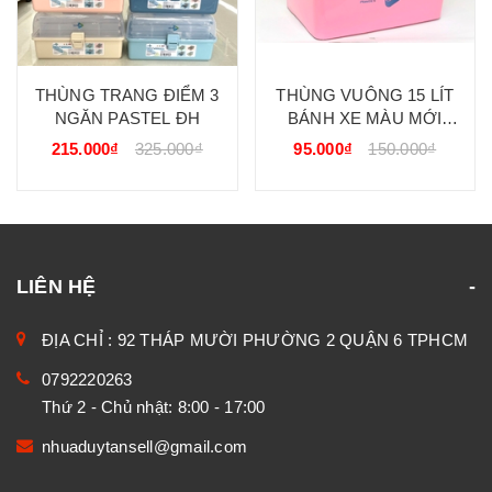
THÙNG TRANG ĐIỂM 3
THÙNG VUÔNG 15 LÍT
NGĂN PASTEL ĐH
BÁNH XE MÀU MỚI
PASTEL ĐH
215.000₫
325.000₫
95.000₫
150.000₫
LIÊN HỆ
ĐỊA CHỈ : 92 THÁP MƯỜI PHƯỜNG 2 QUẬN 6 TPHCM
0792220263
Thứ 2 - Chủ nhật: 8:00 - 17:00
nhuaduytansell@gmail.com