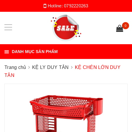
Hotline:
0792220263
0
DANH MỤC SẢN PHẨM
Trang chủ
KỆ LY DUY TÂN
KỆ CHÉN LỚN DUY
TÂN