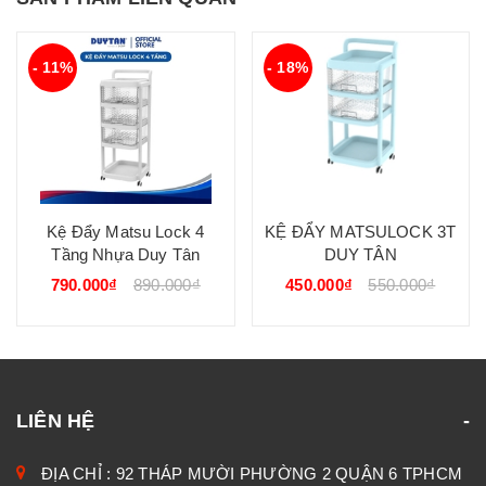
- 11%
- 18%
Kệ Đẩy Matsu Lock 4
KỆ ĐẨY MATSULOCK 3T
Tầng Nhựa Duy Tân
DUY TÂN
790.000₫
890.000₫
450.000₫
550.000₫
LIÊN HỆ
ĐỊA CHỈ : 92 THÁP MƯỜI PHƯỜNG 2 QUẬN 6 TPHCM