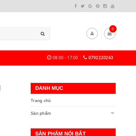
0
08:00 - 17:00
0792220263
N
DANH MỤC
Trang chủ
Sản phẩm
SẢN PHẨM NỔI BẬT