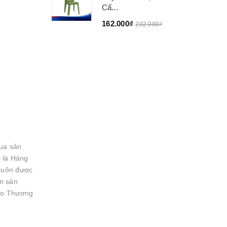
Cấ...
162.000₫
202.000₫
mua sản
 là Hàng
 luôn được
óm sản
hào Thương