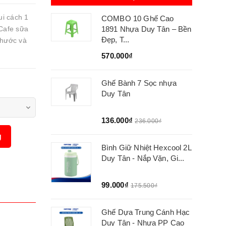
i cách 1
COMBO 10 Ghế Cao
Cafe sữa
1891 Nhựa Duy Tân – Bền
Đẹp, T...
thước và
570.000₫
Ghế Bành 7 Sọc nhựa
Duy Tân
136.000₫
236.000₫
g
Bình Giữ Nhiệt Hexcool 2L
Duy Tân - Nắp Vặn, Gi...
99.000₫
175.500₫
Ghế Dựa Trung Cánh Hạc
Duy Tân - Nhựa PP Cao