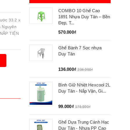
COMBO 10 Ghế Cao
1891 Nhựa Duy Tân – Bền
ớc 33.2 x
Đẹp, T...
n Nguyên
570.000₫
NẮP TIỆN
Ghế Bành 7 Sọc nhựa
Duy Tân
136.000₫
236.000₫
Bình Giữ Nhiệt Hexcool 2L
Duy Tân - Nắp Vặn, Gi...
99.000₫
175.500₫
Ghế Dựa Trung Cánh Hạc
Duy Tân - Nhựa PP Cao