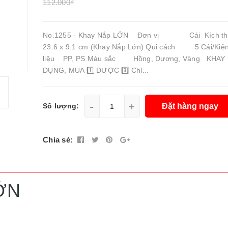
112.000₫
No.1255 - Khay Nắp LỚN Đơn vị Cái Kích thư
23.6 x 9.1 cm (Khay Nắp Lớn) Qui cách 5 Cái/Kiệ
liệu PP, PS Màu sắc Hồng, Dương, Vàng KHAY 
DỤNG, MUA 1️⃣ ĐƯỢC 3️⃣ Chỉ...
-
+
Đặt hàng ngay
Số lượng:
Chia sẻ:
LỚN