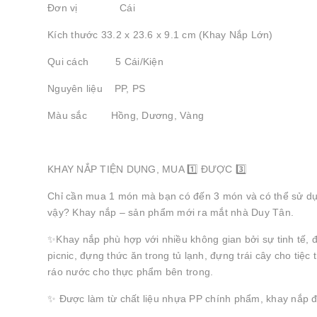
Đơn vị Cái
Kích thước 33.2 x 23.6 x 9.1 cm (Khay Nắp Lớn)
Qui cách 5 Cái/Kiện
Nguyên liệu PP, PS
Màu sắc Hồng, Dương, Vàng
KHAY NẮP TIỆN DỤNG, MUA 1️⃣ ĐƯỢC 3️⃣
Chỉ cần mua 1 món mà bạn có đến 3 món và có thể sử dụn
vậy? Khay nắp – sản phẩm mới ra mắt nhà Duy Tân.
✨Khay nắp phù hợp với nhiều không gian bởi sự tinh tế, 
picnic, đựng thức ăn trong tủ lạnh, đựng trái cây cho tiệc t
ráo nước cho thực phẩm bên trong.
✨ Được làm từ chất liệu nhựa PP chính phẩm, khay nắp 