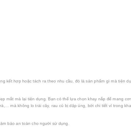
g kết hợp hoặc tách ra theo nhu cầu, đó là sản phẩm gì mà tiện d
đẹp mắt mà lại tiện dụng. Bạn có thể lựa chọn khay nắp để mang cơ
rà,… mà không lo trái cây, rau củ bị dập úng, bởi chi tiết vỉ trong kh
đảm bảo an toàn cho người sử dụng.