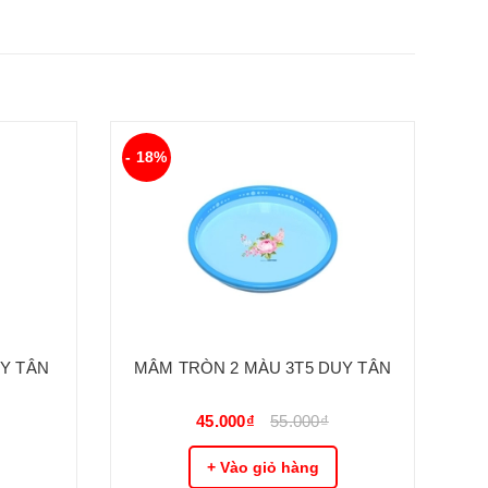
- 18%
- 
Y TÂN
MÂM TRÒN 2 MÀU 3T5 DUY TÂN
M
45.000₫
55.000₫
+ Vào giỏ hàng