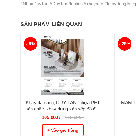
#NhuaDuyTan #DuyTanPlastics #khaynap #khaydungthu
SẢN PHẨM LIÊN QUAN
- 9%
- 29%
Khay đa năng, DUY TÂN, nhựa PET
MÂM T
bền chắc, khay đựng sắp xếp đồ đạc
gọn gàng, màu trong suốt cao cấp
105.000₫
115.000₫
DUY TÂN
+ Vào giỏ hàng