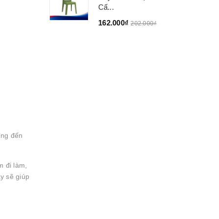
Cấ...
162.000₫
202.000₫
ụng đến
m đi làm,
ay sẽ giúp