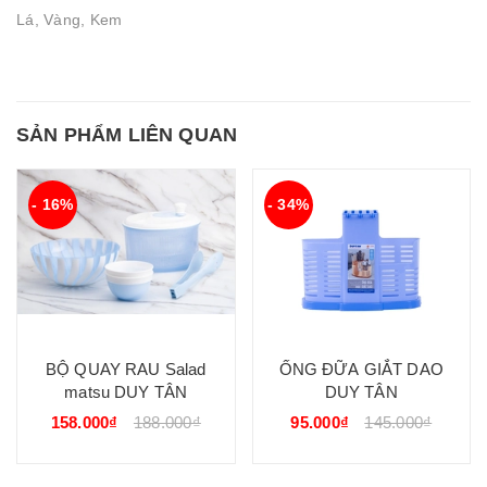
Lá, Vàng, Kem
SẢN PHẨM LIÊN QUAN
- 16%
- 34%
BỘ QUAY RAU Salad
ỐNG ĐỮA GIẮT DAO
matsu DUY TÂN
DUY TÂN
158.000₫
188.000₫
95.000₫
145.000₫