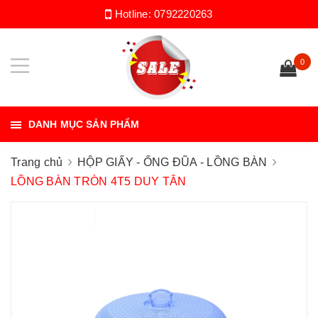
Hotline:
0792220263
0
DANH MỤC SẢN PHẨM
Trang chủ
HỘP GIẤY - ỐNG ĐŨA - LỒNG BÀN
LỒNG BÀN TRÒN 4T5 DUY TÂN