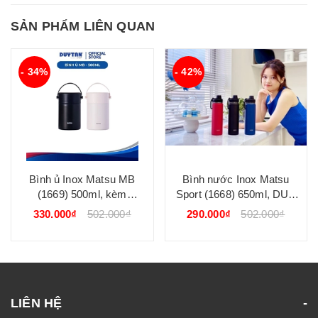
SẢN PHẨM LIÊN QUAN
- 34%
- 42%
Bình ủ Inox Matsu MB
Bình nước Inox Matsu
(1669) 500ml, kèm
Sport (1668) 650ml, DUY
muỗng, DUY TÂN, inox
TÂN, inox 304 nhựa PP,
330.000₫
502.000₫
290.000₫
502.000₫
316 304 nhựa PP, giữ
giữ nhiệt tốt quai xách tiện
nhiệt vượt trội DUY TÂN
lợi DUY TÂN
LIÊN HỆ