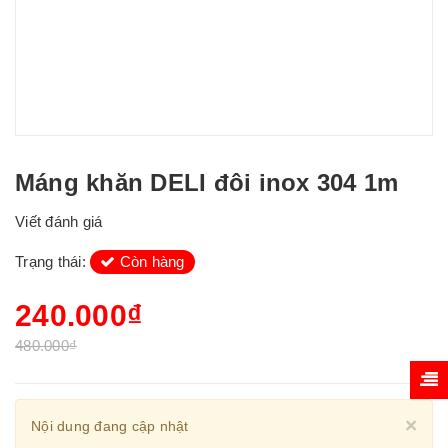
Máng khăn DELI đôi inox 304 1m
Viết đánh giá
Trạng thái:
Còn hàng
240.000₫
480.000₫
Cl
×
Nội dung đang cập nhật