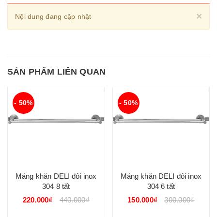
Cl
×
Nội dung đang cập nhật
SẢN PHẨM LIÊN QUAN
- 50%
- 50%
Máng khăn DELI đôi inox
Máng khăn DELI đôi inox
304 8 tất
304 6 tất
220.000₫
440.000₫
150.000₫
300.000₫