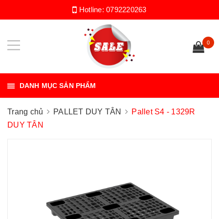
Hotline:
0792220263
0
DANH MỤC SẢN PHẨM
Trang chủ
PALLET DUY TÂN
Pallet S4 - 1329R
DUY TÂN