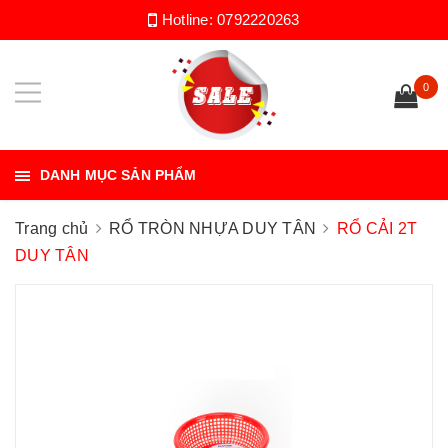
Hotline:
0792220263
0
DANH MỤC SẢN PHẨM
Trang chủ
RỔ TRÒN NHỰA DUY TÂN
RỔ CẢI 2T
DUY TÂN