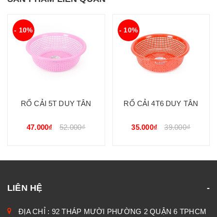
- 10%
- 10%
RỔ CẢI 5T DUY TÂN
RỔ CẢI 4T6 DUY TÂN
47.000₫
52.000₫
35.000₫
39.000₫
LIÊN HỆ
ĐỊA CHỈ : 92 THÁP MƯỜI PHƯỜNG 2 QUẬN 6 TPHCM