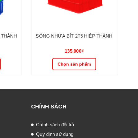
P THÀNH
SÓNG NHỰA BÍT 2T5 HIỆP THÀNH
SÓ
135.000₫
Chọn sản phẩm
CHÍNH SÁCH
Chính sách đổi trả
Quy định sử dụng