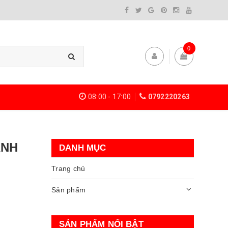
0
08:00 - 17:00
0792220263
ÀNH
DANH MỤC
Trang chủ
Sản phẩm
SẢN PHẨM NỔI BẬT