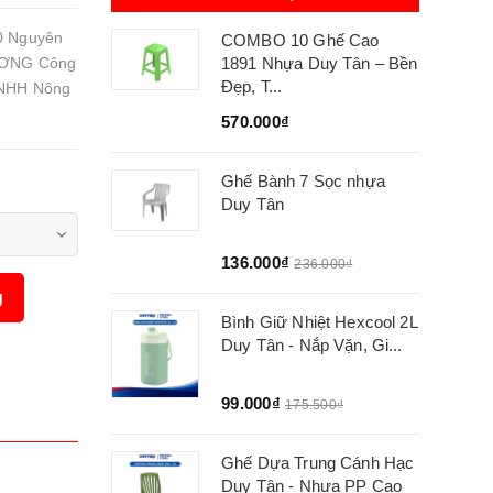
0 Nguyên
COMBO 10 Ghế Cao
DƯƠNG Công
1891 Nhựa Duy Tân – Bền
Đẹp, T...
TNHH Nông
570.000₫
Ghế Bành 7 Sọc nhựa
Duy Tân
136.000₫
236.000₫
g
Bình Giữ Nhiệt Hexcool 2L
Duy Tân - Nắp Vặn, Gi...
99.000₫
175.500₫
Ghế Dựa Trung Cánh Hạc
Duy Tân - Nhựa PP Cao