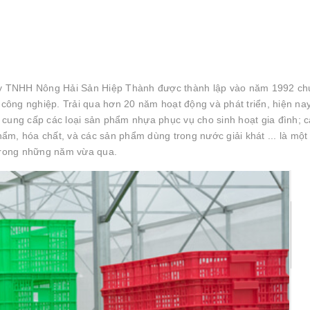
y TNHH Nông Hải Sản Hiệp Thành được thành lập vào năm 1992 ch
ông nghiệp. Trải qua hơn 20 năm hoạt động và phát triển, hiện nay
 cung cấp các loại sản phẩm nhựa phục vụ cho sinh hoạt gia đình; 
m, hóa chất, và các sản phẩm dùng trong nước giải khát ... là một
trong những năm vừa qua.