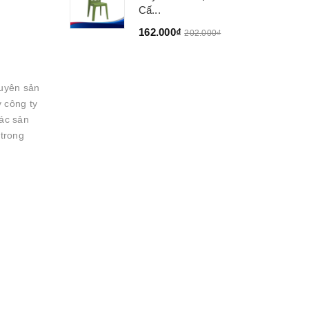
Cấ...
162.000₫
202.000₫
uyên sản
 công ty
các sản
 trong