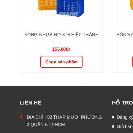
SÓNG NHỰA HỞ 3T9 HIỆP THÀNH
SÓNG N
155.000₫
Chọn sản phẩm
LIÊN HỆ
HỖ TR
ĐỊA CHỈ : 92 THÁP MƯỜI PHƯỜNG
Đăng k
2 QUẬN 6 TPHCM
Giỏ hàn