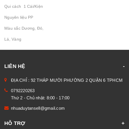
Qui cách 1 Cái/Kiện
Nguyên liệu PP
Màu sắc Dương, Đỏ,
Lá, Vàng
LIÊN HỆ
ĐỊA CHỈ : 92 THÁP MƯỜI PHƯỜNG 2 QUẬN 6 TPHCM
0792220263
Thứ 2 - Chủ nhật: 8:00 - 17:00
nhuaduytansell@gmail.com
HỖ TRỢ