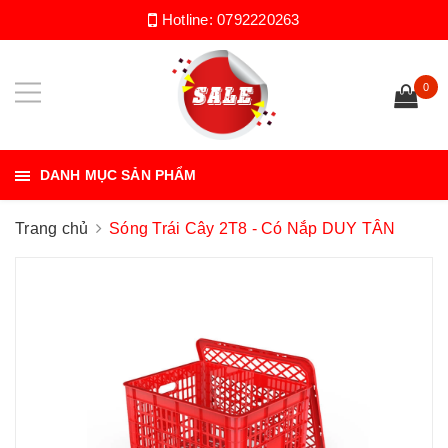
Hotline:
0792220263
0
DANH MỤC SẢN PHẨM
Trang chủ
Sóng Trái Cây 2T8 - Có Nắp DUY TÂN