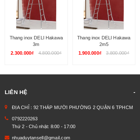
Thang inox DELI Hakawa
Thang inox DELI Hakawa
3m
2m5
2.300.000₫
4.800.000₫
1.900.000₫
3.800.000₫
LIÊN HỆ
ĐỊA CHỈ : 92 THÁP MƯỜI PHƯỜNG 2 QUẬN 6 TPHCM
0792220263
Thứ 2 - Chủ nhật: 8:00 - 17:00
nhuaduytansell@gmail.com