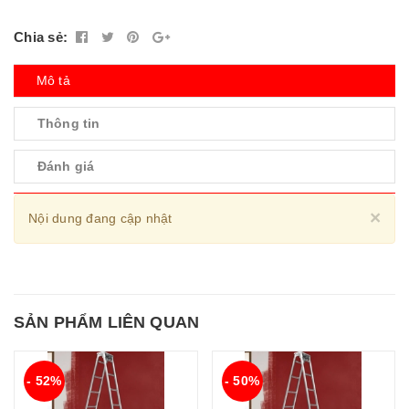
Chia sẻ:
Mô tả
Thông tin
Đánh giá
Cl
×
Nội dung đang cập nhật
SẢN PHẨM LIÊN QUAN
- 52%
- 50%