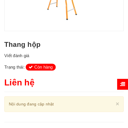
Thang hộp
Viết đánh giá
Trạng thái:
Còn hàng
Liên hệ
Cl
×
Nội dung đang cập nhật