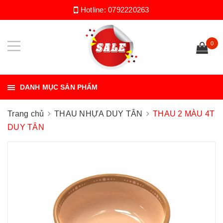
Hotline:
0792220263
0
DANH MỤC SẢN PHẨM
Trang chủ
THAU NHỰA DUY TÂN
THAU 2 MÀU 4T
DUY TÂN