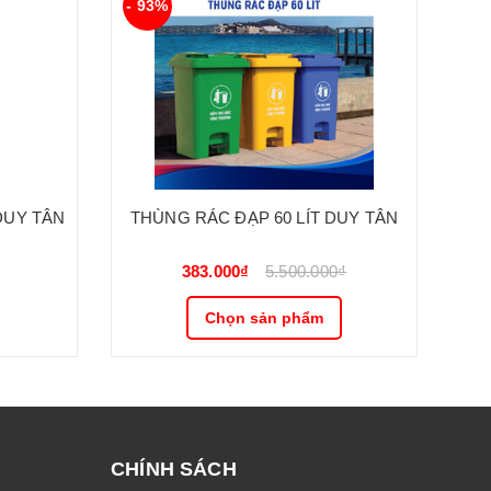
- 93%
- 
 DUY TÂN
THÙNG RÁC ĐẠP 60 LÍT DUY TÂN
TH
₫
383.000₫
5.500.000₫
Chọn sản phẩm
CHÍNH SÁCH