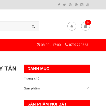
0
08:00 - 17:00
0792220263
Y TÂN
DANH MỤC
Trang chủ
Sản phẩm
SẢN PHẨM NỔI BẬT