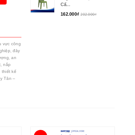
Cấ...
162.000₫
202.000₫
u vực công
ghiệp, đây
ượng, an
t, nắp
thiết kế
y Tân –