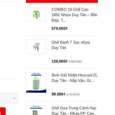
COMBO 10 Ghế Cao
1891 Nhựa Duy Tân – Bền
Đẹp, T...
570.000₫
Ghế Bành 7 Sọc nhựa
Duy Tân
136.000₫
236.000₫
Bình Giữ Nhiệt Hexcool 2L
Duy Tân - Nắp Vặn, Gi...
99.000₫
175.500₫
Ghế Dựa Trung Cánh Hạc
g
Duy Tân - Nhựa PP Cao