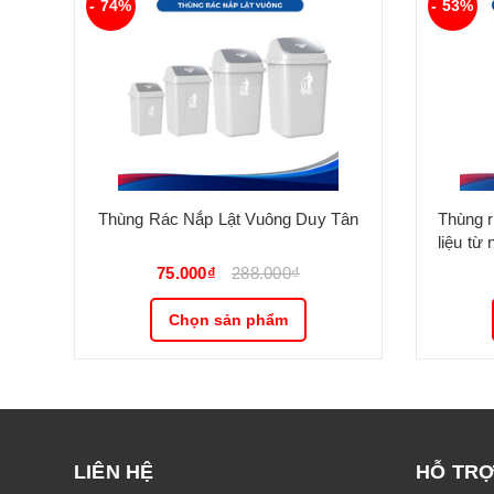
- 74%
- 53%
Thùng Rác Nắp Lật Vuông Duy Tân
Thùng r
liệu từ
kiểu
75.000₫
288.000₫
Chọn sản phẩm
LIÊN HỆ
HỖ TR