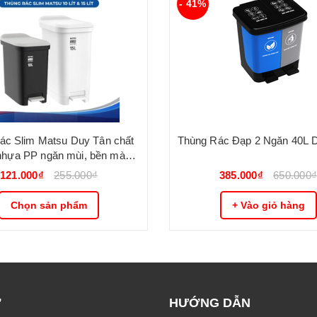
- 41%
ác Slim Matsu Duy Tân chất
Thùng Rác Đạp 2 Ngăn 40L
 nhựa PP ngăn mùi, bền màu,
 dáng sang trọng DUY TÂN
121.000₫
255.000₫
385.000₫
650.000
Chọn sản phẩm
+ Vào giỏ hàng
Ợ
HƯỚNG DẪN