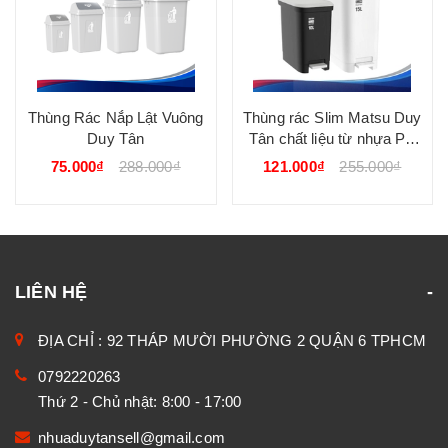
Thùng Rác Nắp Lật Vuông
Thùng rác Slim Matsu Duy
Duy Tân
Tân chất liệu từ nhựa PP
ngăn mùi, bền màu, kiểu
75.000₫
288.000₫
121.000₫
255.000₫
dáng sang trọng DUY TÂN
LIÊN HỆ
ĐỊA CHỈ : 92 THÁP MƯỜI PHƯỜNG 2 QUẬN 6 TPHCM
0792220263
Thứ 2 - Chủ nhật: 8:00 - 17:00
nhuaduytansell@gmail.com