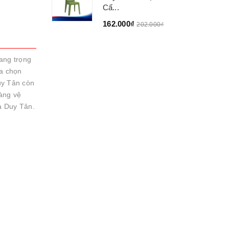
Cấ...
162.000₫
202.000₫
sang trọng
ựa chọn
uy Tân còn
dàng vệ
a Duy Tân.