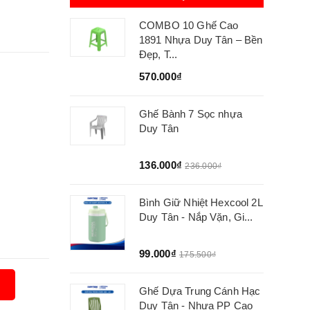
COMBO 10 Ghế Cao
1891 Nhựa Duy Tân – Bền
Đẹp, T...
570.000₫
Ghế Bành 7 Sọc nhựa
Duy Tân
136.000₫
236.000₫
Bình Giữ Nhiệt Hexcool 2L
Duy Tân - Nắp Vặn, Gi...
99.000₫
175.500₫
Ghế Dựa Trung Cánh Hạc
Duy Tân - Nhựa PP Cao