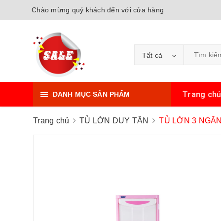
Chào mừng quý khách đến với cửa hàng
Tất cả
Trang ch
DANH MỤC SẢN PHẨM
Trang chủ
TỦ LỚN DUY TÂN
TỦ LỚN 3 NGĂ