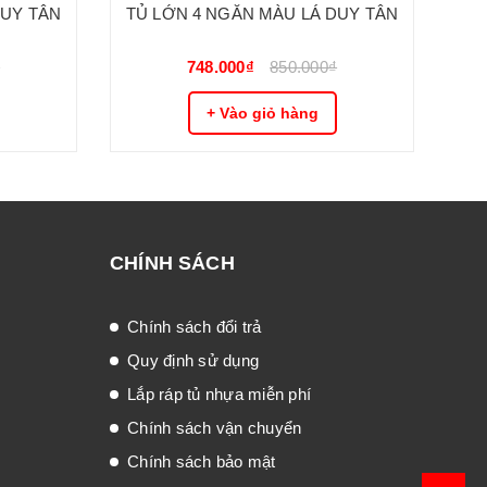
DUY TÂN
TỦ LỚN 4 NGĂN MÀU LÁ DUY TÂN
TỦ
₫
748.000₫
850.000₫
+ Vào giỏ hàng
CHÍNH SÁCH
Chính sách đổi trả
Quy định sử dụng
Lắp ráp tủ nhựa miễn phí
Chính sách vận chuyển
Chính sách bảo mật