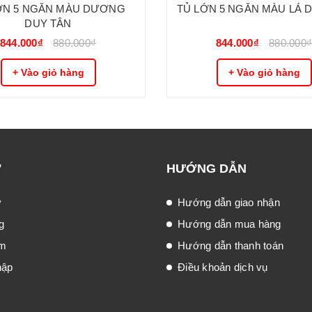
ỚN 5 NGĂN MÀU DƯƠNG
TỦ LỚN 5 NGĂN MÀU LÁ 
DUY TÂN
844.000₫
880.000₫
844.000₫
880.000
+ Vào giỏ hàng
+ Vào giỏ hàng
Ợ
HƯỚNG DẪN
ý
Hướng dẫn giao nhận
g
Hướng dẫn mua hàng
ếm
Hướng dẫn thanh toán
hập
Điều khoản dịch vụ