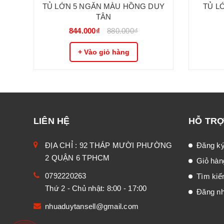
TỦ LỚN 5 NGĂN MÀU HỒNG DUY
TỦ L
TÂN
844.000₫
880.000₫
+ Vào giỏ hàng
LIÊN HỆ
HỖ TR
ĐỊA CHỈ : 92 THÁP MƯỜI PHƯỜNG
Đăng k
2 QUẬN 6 TPHCM
Giỏ hàn
0792220263
Tìm ki
Thứ 2 - Chủ nhật: 8:00 - 17:00
Đăng n
nhuaduytansell@gmail.com