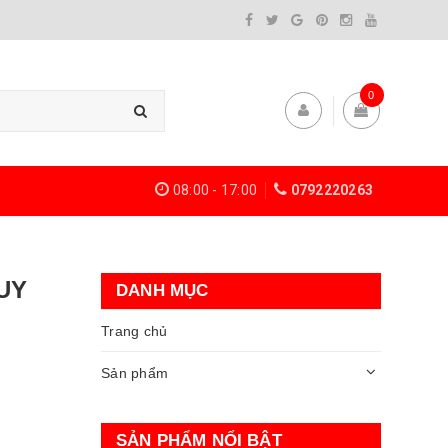
0
08:00 - 17:00
0792220263
UY
DANH MỤC
Trang chủ
Sản phẩm
SẢN PHẨM NỔI BẬT