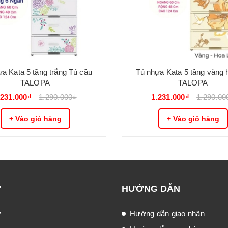
ựa Kata 5 tầng trắng Tú cầu
Tủ nhựa Kata 5 tầng vàng 
TALOPA
TALOPA
.231.000₫
1.290.000₫
1.231.000₫
1.290.00
+ Vào giỏ hàng
+ Vào giỏ hàng
Ợ
HƯỚNG DẪN
ý
Hướng dẫn giao nhận