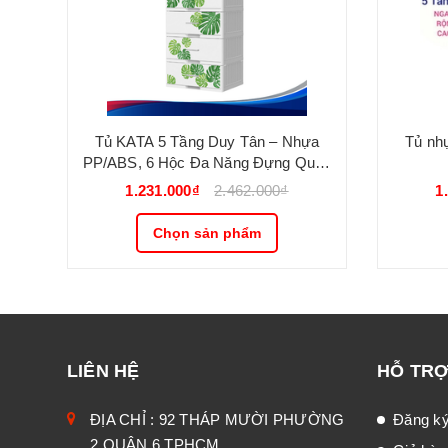
Tủ KATA 5 Tầng Duy Tân – Nhựa
Tủ nh
PP/ABS, 6 Hộc Đa Năng Đựng Quần
Áo
1.231.000₫
2.462.000₫
1
Chọn sản phẩm
LIÊN HỆ
HỖ TR
ĐỊA CHỈ : 92 THÁP MƯỜI PHƯỜNG
Đăng k
2 QUẬN 6 TPHCM