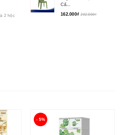
Cấ...
162.000₫
202.000₫
và 2 hộc
- 5%