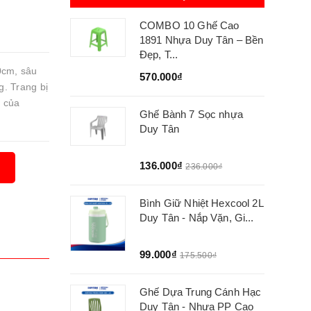
COMBO 10 Ghế Cao
1891 Nhựa Duy Tân – Bền
Đẹp, T...
0cm, sâu
570.000₫
g. Trang bị
t của
Ghế Bành 7 Sọc nhựa
Duy Tân
136.000₫
236.000₫
Bình Giữ Nhiệt Hexcool 2L
Duy Tân - Nắp Vặn, Gi...
99.000₫
175.500₫
Ghế Dựa Trung Cánh Hạc
Duy Tân - Nhựa PP Cao