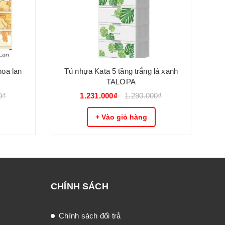
hoa lan
Tủ nhựa Kata 5 tầng trắng lá xanh
TALOPA
0₫
1.231.000₫
1.290.000₫
+ Vào giỏ hàng
CHÍNH SÁCH
Chính sách đổi trả