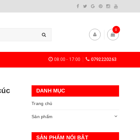
0
08:00 - 17:00
0792220263
cúc
DANH MỤC
Trang chủ
Sản phẩm
SẢN PHẨM NỔI BẬT