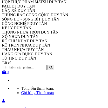
HỘP THỰC PHẨM MATSU DUY TÂN
PALLET DUY TÂN
CẦN XÉ DUY TÂN
THÙNG RÁC CÔNG CỘNG DUY TÂN
SÓNG HỞ - SÓNG BÍT DUY TÂN
CÔNG NGHIỆP DUY TÂN
KỆ LY DUY TÂN
THÙNG NHỰA TRÒN DUY TÂN
XÔ NHỰA DUY TÂN
RỔ CHỮ NHẬT DUY TÂN
RỔ TRÒN NHỰA DUY TÂN
THAU NHỰA DUY TÂN
HÀNG GIA DỤNG DUY TÂN
TỦ TINO DUY TÂN
Tất cả
0
Tổng tiền thanh toán:
Giỏ hàng
Thanh toán