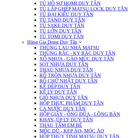
TỦ HỒ SƠ HOMI DUY TÂN
TỦ LÁP GHÉP MATSU LOCK DUY TÂN
TỦ ĐẠI KIỂU DUY TÂN
TỦ TANO DUY TÂN
TỦ SAKE DUY TÂN
TỦ LỚN DUY TÂN
TỦ TOMI DUY TÂN
Hàng Gia Dụng Duy Tân
THÙNG LAU NHÀ MATSU
THÙNG RÁC - KY RÁC DUY TÂN
XÔ NHỰA - GÁO MÚC DUY TÂN
SỌT NHỰA DUY TÂN
THAU NHỰA DUY TÂN
RỔ TRÒN NHỰA DUY TÂN
RỔ CHỮ NHẬT DUY TÂN
KỆ DÉP DUY TÂN
KỆ LY DUY TÂN
GIỎ NHỰA DUY TÂN
HỘP THỰC PHẨM DUY TÂN
CA NƯỚC DUY TÂN
HỘP GIẤY - ỐNG ĐŨA - LỒNG BÀN
KHAY- ÚP LY DUY TÂN
THAU TẮM EM BÉ
MÓC DÙ - KẸP ÁO- MÓC ÁO
HỘP THỦY TINH MATSU DUY TÂN