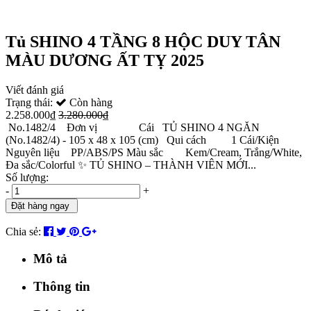
Tủ SHINO 4 TẦNG 8 HỘC DUY TÂN
MÀU DƯƠNG ẤT TỴ 2025
Viết đánh giá
Trạng thái:
Còn hàng
2.258.000₫
3.280.000₫
No.1482/4 Đơn vị Cái TỦ SHINO 4 NGĂN
(No.1482/4) - 105 x 48 x 105 (cm) Qui cách 1 Cái/Kiện
Nguyên liệu PP/ABS/PS Màu sắc Kem/Cream, Trắng/White,
Đa sắc/Colorful ✨ TỦ SHINO – THÀNH VIÊN MỚI...
Số lượng:
-
+
Đặt hàng ngay
Chia sẻ:
Mô tả
Thông tin