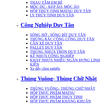
THAU TẮM EM BÉ
MÓC DÙ - KẸP ÁO- MÓC ÁO
HỘP THỦY TINH MATSU DUY TÂN
LY THỦY TINH DUY TÂN
Công Nghiệp Duy Tân
SÓNG HỞ - SÓNG BÍT DUY TÂN
THÙNG RÁC CÔNG CỘNG DUY TÂN
CẦN XÉ DUY TÂN
PALLET DUY TÂN
THÙNG NHỰA TRÒN DUY TÂN
KỆ NHỰA CÔNG NGHIỆP
KHAY NHỰA NHIỀU NGĂN ĐỰNG LINH
KIỆN
Xe đẩy công nghiệp
Thùng Vuông- Thùng Chữ Nhật
THÙNG VUÔNG- THÙNG CHỮ NHẬT
HỘP THỰC PHẨM MATSU
HỘP THỰC PHẨM THỦY TINH
HỘP THỰC PHẨM KHÁNG KHUẨN