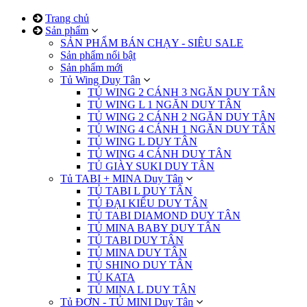
Trang chủ
Sản phẩm
SẢN PHẨM BÁN CHẠY - SIÊU SALE
Sản phẩm nổi bật
Sản phẩm mới
Tủ Wing Duy Tân
TỦ WING 2 CÁNH 3 NGĂN DUY TÂN
TỦ WING L 1 NGĂN DUY TÂN
TỦ WING 2 CÁNH 2 NGĂN DUY TÂN
TỦ WING 4 CÁNH 1 NGĂN DUY TÂN
TỦ WING L DUY TÂN
TỦ WING 4 CÁNH DUY TÂN
TỦ GIÀY SUKI DUY TÂN
Tủ TABI + MINA Duy Tân
TỦ TABI L DUY TÂN
TỦ ĐẠI KIỂU DUY TÂN
TỦ TABI DIAMOND DUY TÂN
TỦ MINA BABY DUY TÂN
TỦ TABI DUY TÂN
TỦ MINA DUY TÂN
TỦ SHINO DUY TÂN
TỦ KATA
TỦ MINA L DUY TÂN
Tủ ĐƠN - TỦ MINI Duy Tân