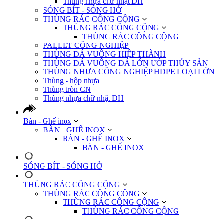
Thùng nhựa chữ nhật DH
SÓNG BÍT - SÓNG HỞ
THÙNG RÁC CÔNG CỘNG
THÙNG RÁC CÔNG CỘNG
THÙNG RÁC CÔNG CỘNG
PALLET CÔNG NGHIỆP
THÙNG ĐÁ VUÔNG HIỆP THÀNH
THÙNG ĐÁ VUÔNG ĐÁ LỚN ƯỚP THỦY SẢN
THÙNG NHỰA CÔNG NGHIỆP HDPE LOẠI LỚN
Thùng - hộp nhựa
Thùng tròn CN
Thùng nhựa chữ nhật DH
Bàn - Ghế inox
BÀN - GHẾ INOX
BÀN - GHẾ INOX
BÀN - GHẾ INOX
SÓNG BÍT - SÓNG HỞ
THÙNG RÁC CÔNG CỘNG
THÙNG RÁC CÔNG CỘNG
THÙNG RÁC CÔNG CỘNG
THÙNG RÁC CÔNG CỘNG