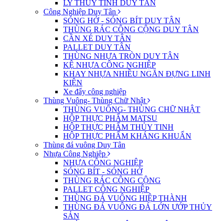
LY THỦY TINH DUY TÂN
Công Nghiệp Duy Tân
SÓNG HỞ - SÓNG BÍT DUY TÂN
THÙNG RÁC CÔNG CỘNG DUY TÂN
CẦN XÉ DUY TÂN
PALLET DUY TÂN
THÙNG NHỰA TRÒN DUY TÂN
KỆ NHỰA CÔNG NGHIỆP
KHAY NHỰA NHIỀU NGĂN ĐỰNG LINH
KIỆN
Xe đẩy công nghiệp
Thùng Vuông- Thùng Chữ Nhật
THÙNG VUÔNG- THÙNG CHỮ NHẬT
HỘP THỰC PHẨM MATSU
HỘP THỰC PHẨM THỦY TINH
HỘP THỰC PHẨM KHÁNG KHUẨN
Thùng đá vuông Duy Tân
Nhựa Công Nghiệp
NHỰA CÔNG NGHIỆP
SÓNG BÍT - SÓNG HỞ
THÙNG RÁC CÔNG CỘNG
PALLET CÔNG NGHIỆP
THÙNG ĐÁ VUÔNG HIỆP THÀNH
THÙNG ĐÁ VUÔNG ĐÁ LỚN ƯỚP THỦY
SẢN