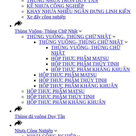
THÙNG NHỰA TRÒN DUY TÂN
KỆ NHỰA CÔNG NGHIỆP
KHAY NHỰA NHIỀU NGĂN ĐỰNG LINH KIỆN
Xe đẩy công nghiệp
Thùng Vuông- Thùng Chữ Nhật
THÙNG VUÔNG- THÙNG CHỮ NHẬT
THÙNG VUÔNG- THÙNG CHỮ NHẬT
THÙNG VUÔNG- THÙNG CHỮ
NHẬT
HỘP THỰC PHẨM MATSU
HỘP THỰC PHẨM THỦY TINH
HỘP THỰC PHẨM KHÁNG KHUẨN
HỘP THỰC PHẨM MATSU
HỘP THỰC PHẨM THỦY TINH
HỘP THỰC PHẨM KHÁNG KHUẨN
HỘP THỰC PHẨM MATSU
HỘP THỰC PHẨM THỦY TINH
HỘP THỰC PHẨM KHÁNG KHUẨN
Thùng đá vuông Duy Tân
Nhựa Công Nghiệp