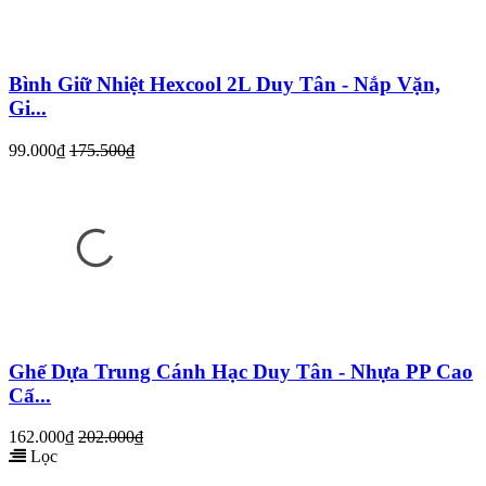
Bình Giữ Nhiệt Hexcool 2L Duy Tân - Nắp Vặn,
Gi...
99.000₫
175.500₫
Ghế Dựa Trung Cánh Hạc Duy Tân - Nhựa PP Cao
Cấ...
162.000₫
202.000₫
Lọc