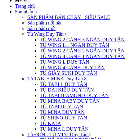
MENU
Trang chủ
Sản phẩm
SẢN PHẨM BÁN CHẠY - SIÊU SALE
Sản phẩm nổi bật
Sản phẩm mới
Tủ Wing Duy Tân
TỦ WING 2 CÁNH 3 NGĂN DUY TÂN
TỦ WING L 1 NGĂN DUY TÂN
TỦ WING 2 CÁNH 2 NGĂN DUY TÂN
TỦ WING 4 CÁNH 1 NGĂN DUY TÂN
TỦ WING L DUY TÂN
TỦ WING 4 CÁNH DUY TÂN
TỦ GIÀY SUKI DUY TÂN
Tủ TABI + MINA Duy Tân
TỦ TABI L DUY TÂN
TỦ ĐẠI KIỂU DUY TÂN
TỦ TABI DIAMOND DUY TÂN
TỦ MINA BABY DUY TÂN
TỦ TABI DUY TÂN
TỦ MINA DUY TÂN
TỦ SHINO DUY TÂN
TỦ KATA
TỦ MINA L DUY TÂN
Tủ ĐƠN - TỦ MINI Duy Tân