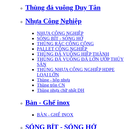
Thùng đá vuông Duy Tân
Nhựa Công Nghiệp
NHỰA CÔNG NGHIỆP
SÓNG BÍT - SÓNG HỞ
THÙNG RÁC CÔNG CỘNG
PALLET CÔNG NGHIỆP
THÙNG ĐÁ VUÔNG HIỆP THÀNH
THÙNG ĐÁ VUÔNG ĐÁ LỚN ƯỚP THỦY
SẢN
THÙNG NHỰA CÔNG NGHIỆP HDPE
LOẠI LỚN
Thùng - hộp nhựa
Thùng tròn CN
Thùng nhựa chữ nhật DH
Bàn - Ghế inox
BÀN - GHẾ INOX
SÓNG BÍT - SÓNG HỞ