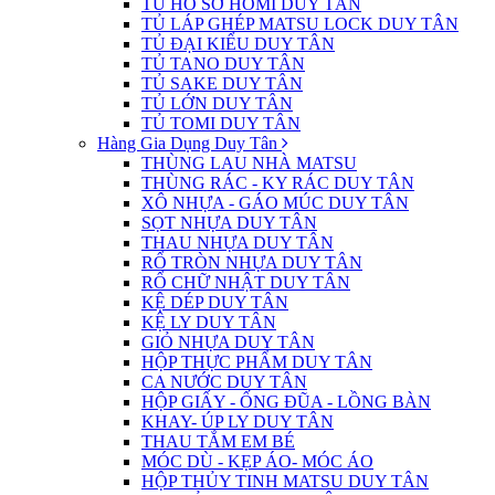
TỦ HỒ SƠ HOMI DUY TÂN
TỦ LÁP GHÉP MATSU LOCK DUY TÂN
TỦ ĐẠI KIỂU DUY TÂN
TỦ TANO DUY TÂN
TỦ SAKE DUY TÂN
TỦ LỚN DUY TÂN
TỦ TOMI DUY TÂN
Hàng Gia Dụng Duy Tân
THÙNG LAU NHÀ MATSU
THÙNG RÁC - KY RÁC DUY TÂN
XÔ NHỰA - GÁO MÚC DUY TÂN
SỌT NHỰA DUY TÂN
THAU NHỰA DUY TÂN
RỔ TRÒN NHỰA DUY TÂN
RỔ CHỮ NHẬT DUY TÂN
KỆ DÉP DUY TÂN
KỆ LY DUY TÂN
GIỎ NHỰA DUY TÂN
HỘP THỰC PHẨM DUY TÂN
CA NƯỚC DUY TÂN
HỘP GIẤY - ỐNG ĐŨA - LỒNG BÀN
KHAY- ÚP LY DUY TÂN
THAU TẮM EM BÉ
MÓC DÙ - KẸP ÁO- MÓC ÁO
HỘP THỦY TINH MATSU DUY TÂN