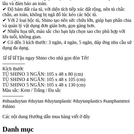
lâu và đảm bảo an toàn.
✔ Độ bám đất của tủ, với diện tích tiếp xúc đất rộng, nên tủ chắc
chắn, an toàn, không bị ngã đổ lúc kéo các hộc tủ.
✔ Với 2 loại hộc tủ, Shino tạo nên sức chứa lớn, giúp bạn phân chia
và quản lý vật dụng đơn giản hơn, gọn gàng hơn.
✔ Nhiều họa tiết, màu sắc cho bạn lựa chọn sao cho phù hợp với
lứa tuổi, không gian.
✔ Có đến 3 kích thước: 3 ngăn, 4 ngăn, 5 ngăn, đáp ứng nhu cầu sử
dụng đa dạng.
🛒🛒🛒Tậu ngay Shino cho nhà gọn đón Tết!
---------------
Kích thước
TỦ SHINO 3 NGĂN: 105 x 48 x 80 (cm)
TỦ SHINO 4 NGĂN: 105 x 48 x 105 (cm)
TỦ SHINO 5 NGĂN: 105 x 48 x 130 (cm)
Màu sắc: Kem / Trắng / Đa sắc
--------------
#nhuaduytan #duytan #duytanplastic #duytanplastics #sanphammoi
#shino
Các nội dung Hướng dẫn mua hàng viết ở đây
Danh mục