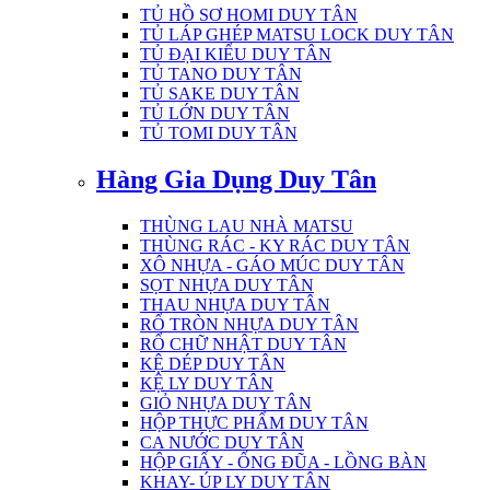
TỦ HỒ SƠ HOMI DUY TÂN
TỦ LÁP GHÉP MATSU LOCK DUY TÂN
TỦ ĐẠI KIỂU DUY TÂN
TỦ TANO DUY TÂN
TỦ SAKE DUY TÂN
TỦ LỚN DUY TÂN
TỦ TOMI DUY TÂN
Hàng Gia Dụng Duy Tân
THÙNG LAU NHÀ MATSU
THÙNG RÁC - KY RÁC DUY TÂN
XÔ NHỰA - GÁO MÚC DUY TÂN
SỌT NHỰA DUY TÂN
THAU NHỰA DUY TÂN
RỔ TRÒN NHỰA DUY TÂN
RỔ CHỮ NHẬT DUY TÂN
KỆ DÉP DUY TÂN
KỆ LY DUY TÂN
GIỎ NHỰA DUY TÂN
HỘP THỰC PHẨM DUY TÂN
CA NƯỚC DUY TÂN
HỘP GIẤY - ỐNG ĐŨA - LỒNG BÀN
KHAY- ÚP LY DUY TÂN