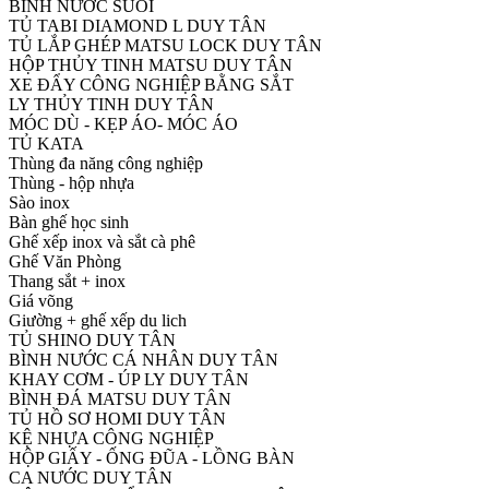
BÌNH NƯỚC SUỐI
TỦ TABI DIAMOND L DUY TÂN
TỦ LẮP GHÉP MATSU LOCK DUY TÂN
HỘP THỦY TINH MATSU DUY TÂN
XE ĐẨY CÔNG NGHIỆP BẰNG SẮT
LY THỦY TINH DUY TÂN
MÓC DÙ - KẸP ÁO- MÓC ÁO
TỦ KATA
Thùng đa năng công nghiệp
Thùng - hộp nhựa
Sào inox
Bàn ghế học sinh
Ghế xếp inox và sắt cà phê
Ghế Văn Phòng
Thang sắt + inox
Giá võng
Giường + ghế xếp du lich
TỦ SHINO DUY TÂN
BÌNH NƯỚC CÁ NHÂN DUY TÂN
KHAY CƠM - ÚP LY DUY TÂN
BÌNH ĐÁ MATSU DUY TÂN
TỦ HỒ SƠ HOMI DUY TÂN
KỆ NHỰA CÔNG NGHIỆP
HỘP GIẤY - ỐNG ĐŨA - LỒNG BÀN
CA NƯỚC DUY TÂN