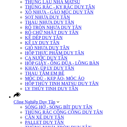
THÙNG LAU NHÀ MATSU
THÙNG RÁC - KY RÁC DUY TÂN
XÔ NHỰA - GÁO MÚC DUY TÂN
SỌT NHỰA DUY TÂN
THAU NHỰA DUY TÂN
RỔ TRÒN NHỰA DUY TÂN
RỔ CHỮ NHẬT DUY TÂN
KỆ DÉP DUY TÂN
KỆ LY DUY TÂN
GIỎ NHỰA DUY TÂN
HỘP THỰC PHẨM DUY TÂN
CA NƯỚC DUY TÂN
HỘP GIẤY - ỐNG ĐŨA - LỒNG BÀN
KHAY- ÚP LY DUY TÂN
THAU TẮM EM BÉ
MÓC DÙ - KẸP ÁO- MÓC ÁO
HỘP THỦY TINH MATSU DUY TÂN
LY THỦY TINH DUY TÂN
Công Nghiệp Duy Tân
SÓNG HỞ - SÓNG BÍT DUY TÂN
THÙNG RÁC CÔNG CỘNG DUY TÂN
CẦN XÉ DUY TÂN
PALLET DUY TÂN