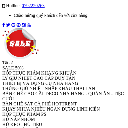
Hotline:
0792220263
Chào mừng quý khách đến với cửa hàng
Tất cả
SALE 50%
HỘP THỰC PHẨM KHÁNG KHUẨN
LY GIỮ NHIỆT CAO CẤP DUY TÂN
THIẾT BỊ VÀ DỤNG CỤ NHÀ HÀNG
THÙNG GIỮ NHIỆT NHẬP KHẢU THÁI LAN
BÀN GHẾ CAO CẤP DECO NHÀ HÀNG - QUÁN ĂN - TIỆC
CƯỚI
BÀN GHẾ SẮT CÀ PHÊ HOTTRENT
KHAY NHỰA NHIỀU NGĂN ĐỰNG LINH KIỆN
HỘP THỰC PHẨM PS
HỦ NẮP NHÔM
HỦ KEO - HỦ TIÊU