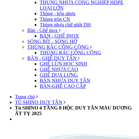
THÙNG NHỰA CÔNG NGHIỆP HDPE
LOẠI LỚN
Thùng - hộp nhựa
Thùng tròn CN
Thùng nhựa chữ nhật DH
Bàn - Ghế inox
BÀN - GHẾ INOX
SÓNG BÍT - SÓNG HỞ
THÙNG RÁC CÔNG CỘNG
THÙNG RÁC CÔNG CỘNG
BÀN - GHẾ DUY TÂN
GHẾ LÙN HỌC SINH
GHẾ NHỰA CAO
GHẾ DỰA LƯNG
BÀN NHỰA DUY TÂN
BÀN-GHẾ CAO CẤP
Trang chủ
TỦ SHINO DUY TÂN
Tủ SHINO 4 TẦNG 8 HỘC DUY TÂN MÀU DƯƠNG
ẤT TỴ 2025