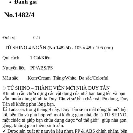
Đánh giá
No.1482/4
Đơn vị Cái
TỦ SHINO 4 NGĂN (No.1482/4) - 105 x 48 x 105 (cm)
Qui cách 1 Cái/Kiện
Nguyên liệu PP/ABS/PS
Màu sắc Kem/Cream, Trắng/White, Đa sắc/Colorful
✨ TỦ SHINO – THÀNH VIÊN MỚI NHÀ DUY TÂN
Khi nhu cầu chứa đựng các vật dụng của nhà bạn tăng lên và bạn
vẫn muốn dùng tủ nhựa Duy Tân vì sự bền chắc và tiện dụng, Duy
Tân sẽ không phụ lòng bạn.
💥 Tadaaaa, trong tháng 9 này, Duy Tân sẽ ra mắt dòng tủ mới tiện
lợi, bền lâu và phù hợp với mọi không gian nhà, đó là TỦ SHINO,
một chiếc tủ giúp bạn chứa đựng được “cả thế giới”, giúp nhà gọn
gàng, không gian thêm xinh xắn.
✔ Được sản xuất từ nguyên liệu nhựa PP & ABS chính phẩm, bền