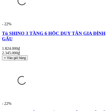
- 22%
Tủ SHINO 3 TẦNG 6 HỘC DUY TÂN GIA ĐÌNH
GẤU
1.824.000₫
2.345.000₫
+ Vào giỏ hàng
- 22%