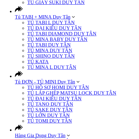
TỦ GIÀY SUKI DUY TÂN
Tủ TABI + MINA Duy Tân
TỦ TABI L DUY TÂN
TỦ ĐẠI KIỂU DUY TÂN
TỦ TABI DIAMOND DUY TÂN
TỦ MINA BABY DUY TÂN
TỦ TABI DUY TÂN
TỦ MINA DUY TÂN
TỦ SHINO DUY TÂN
TỦ KATA
TỦ MINA L DUY TÂN
Tủ ĐƠN - TỦ MINI Duy Tân
TỦ HỒ SƠ HOMI DUY TÂN
TỦ LÁP GHÉP MATSU LOCK DUY TÂN
TỦ ĐẠI KIỂU DUY TÂN
TỦ TANO DUY TÂN
TỦ SAKE DUY TÂN
TỦ LỚN DUY TÂN
TỦ TOMI DUY TÂN
Hàng Gia Dụng Duy Tân