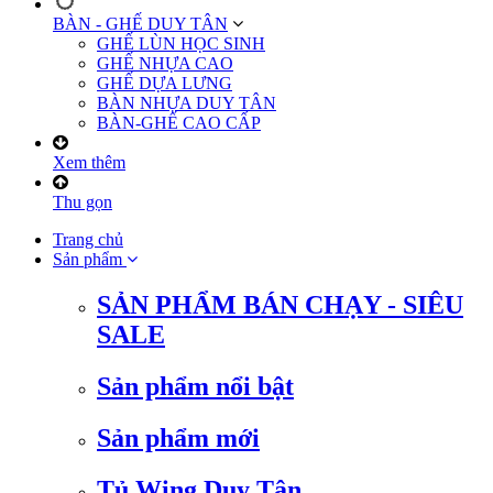
BÀN - GHẾ DUY TÂN
GHẾ LÙN HỌC SINH
GHẾ NHỰA CAO
GHẾ DỰA LƯNG
BÀN NHỰA DUY TÂN
BÀN-GHẾ CAO CẤP
Xem thêm
Thu gọn
Trang chủ
Sản phẩm
SẢN PHẨM BÁN CHẠY - SIÊU
SALE
Sản phẩm nổi bật
Sản phẩm mới
Tủ Wing Duy Tân