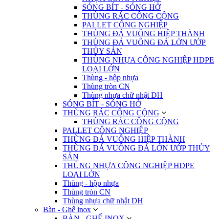
SÓNG BÍT - SÓNG HỞ
THÙNG RÁC CÔNG CỘNG
PALLET CÔNG NGHIỆP
THÙNG ĐÁ VUÔNG HIỆP THÀNH
THÙNG ĐÁ VUÔNG ĐÁ LỚN ƯỚP
THỦY SẢN
THÙNG NHỰA CÔNG NGHIỆP HDPE
LOẠI LỚN
Thùng - hộp nhựa
Thùng tròn CN
Thùng nhựa chữ nhật DH
SÓNG BÍT - SÓNG HỞ
THÙNG RÁC CÔNG CỘNG
THÙNG RÁC CÔNG CỘNG
PALLET CÔNG NGHIỆP
THÙNG ĐÁ VUÔNG HIỆP THÀNH
THÙNG ĐÁ VUÔNG ĐÁ LỚN ƯỚP THỦY
SẢN
THÙNG NHỰA CÔNG NGHIỆP HDPE
LOẠI LỚN
Thùng - hộp nhựa
Thùng tròn CN
Thùng nhựa chữ nhật DH
Bàn - Ghế inox
BÀN - GHẾ INOX