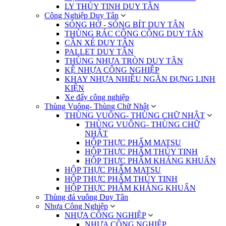
LY THỦY TINH DUY TÂN
Công Nghiệp Duy Tân
SÓNG HỞ - SÓNG BÍT DUY TÂN
THÙNG RÁC CÔNG CỘNG DUY TÂN
CẦN XÉ DUY TÂN
PALLET DUY TÂN
THÙNG NHỰA TRÒN DUY TÂN
KỆ NHỰA CÔNG NGHIỆP
KHAY NHỰA NHIỀU NGĂN ĐỰNG LINH
KIỆN
Xe đẩy công nghiệp
Thùng Vuông- Thùng Chữ Nhật
THÙNG VUÔNG- THÙNG CHỮ NHẬT
THÙNG VUÔNG- THÙNG CHỮ
NHẬT
HỘP THỰC PHẨM MATSU
HỘP THỰC PHẨM THỦY TINH
HỘP THỰC PHẨM KHÁNG KHUẨN
HỘP THỰC PHẨM MATSU
HỘP THỰC PHẨM THỦY TINH
HỘP THỰC PHẨM KHÁNG KHUẨN
Thùng đá vuông Duy Tân
Nhựa Công Nghiệp
NHỰA CÔNG NGHIỆP
NHỰA CÔNG NGHIỆP