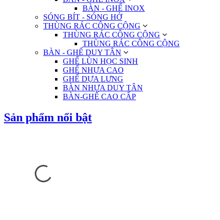
BÀN - GHẾ INOX
SÓNG BÍT - SÓNG HỞ
THÙNG RÁC CÔNG CỘNG
THÙNG RÁC CÔNG CỘNG
THÙNG RÁC CÔNG CỘNG
BÀN - GHẾ DUY TÂN
GHẾ LÙN HỌC SINH
GHẾ NHỰA CAO
GHẾ DỰA LƯNG
BÀN NHỰA DUY TÂN
BÀN-GHẾ CAO CẤP
Sản phẩm nổi bật