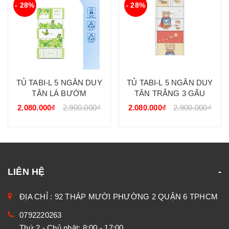
- 28%
- 28%
TỦ TABI-L 5 NGĂN DUY
TỦ TABI-L 5 NGĂN DUY
TÂN LÁ BƯỚM
TÂN TRẮNG 3 GẤU
2.080.000₫
2.900.000₫
2.080.000₫
2.900.000₫
LIÊN HỆ
ĐỊA CHỈ : 92 THÁP MƯỜI PHƯỜNG 2 QUẬN 6 TPHCM
0792220263
Thứ 2 - Chủ nhật: 8:00 - 17:00