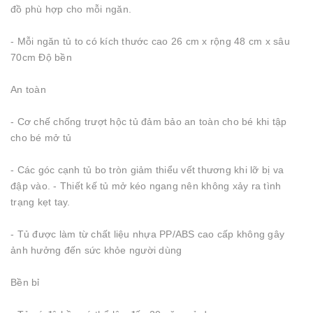
đồ phù hợp cho mỗi ngăn.
- Mỗi ngăn tủ to có kích thước cao 26 cm x rộng 48 cm x sâu
70cm Độ bền
An toàn
- Cơ chế chống trượt hộc tủ đảm bảo an toàn cho bé khi tập
cho bé mở tủ
- Các góc cạnh tủ bo tròn giảm thiểu vết thương khi lỡ bị va
đập vào. - Thiết kế tủ mở kéo ngang nên không xảy ra tình
trạng kẹt tay.
- Tủ được làm từ chất liệu nhựa PP/ABS cao cấp không gây
ảnh hưởng đến sức khỏe người dùng
Bền bỉ