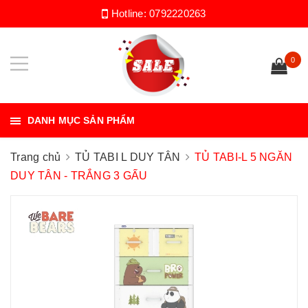
Hotline:
0792220263
0
DANH MỤC SẢN PHẨM
Trang chủ
TỦ TABI L DUY TÂN
TỦ TABI-L 5 NGĂN
DUY TÂN - TRẮNG 3 GẤU