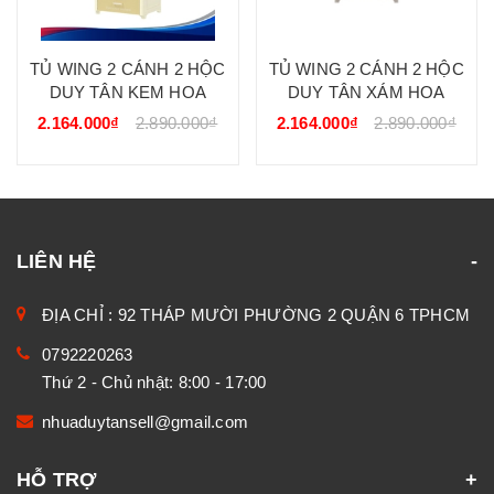
TỦ WING 2 CÁNH 2 HỘC
TỦ WING 2 CÁNH 2 HỘC
DUY TÂN KEM HOA
DUY TÂN XÁM HOA
2.164.000₫
2.890.000₫
2.164.000₫
2.890.000₫
LIÊN HỆ
ĐỊA CHỈ : 92 THÁP MƯỜI PHƯỜNG 2 QUẬN 6 TPHCM
0792220263
Thứ 2 - Chủ nhật: 8:00 - 17:00
nhuaduytansell@gmail.com
HỖ TRỢ