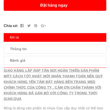
Đặt hàng ngay
Chia sẻ:
Mô tả
Thông tin
Đánh giá
GIAO HÀNG LẮP RÁP TẬN NƠI HOÀN THIỆN SẢN PHẨM
MỘT CÁCH TỐT NHẤT MỚI NHẬN THANH TOÁN NÊN QUÝ
KHÁCH HÀNG YÊN TÂM ĐẶT HÀNG BÊN TRANG WED
CHÍNH THỨC CỦA CÔNG TY . CẢM ƠN CHÂN THÀNH VỚI
KHÁCH HÀNG ĐÃ GẮN BÓ VỚI CÔNG TY TRONG THỜI
GIAN QUA
Wing là dòng sản phẩm tủ nhựa Cao cấp duy nhất có thể treo