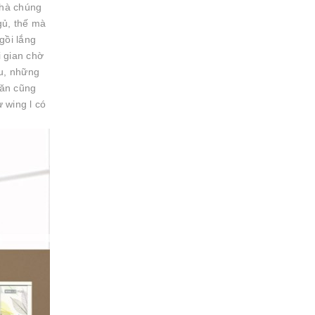
nhà chúng
gủ, thế mà
gồi lắng
i gian chờ
iu, những
hăn cũng
 wing l có