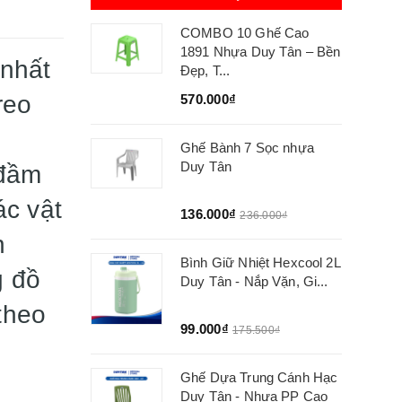
COMBO 10 Ghế Cao
1891 Nhựa Duy Tân – Bền
 nhất
Đẹp, T...
reo
570.000₫
Ghế Bành 7 Sọc nhựa
Duy Tân
 đầm
ác vật
136.000₫
236.000₫
n
Bình Giữ Nhiệt Hexcool 2L
g đồ
Duy Tân - Nắp Vặn, Gi...
 theo
99.000₫
175.500₫
Ghế Dựa Trung Cánh Hạc
Duy Tân - Nhựa PP Cao