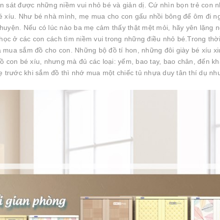
n sát được những niềm vui nhỏ bé và giản dị. Cứ nhìn bọn trẻ con 
bé xíu. Như bé nhà mình, mẹ mua cho con gấu nhồi bông để ôm đi n
 chuyện. Nếu có lúc nào ba mẹ cảm thấy thật mệt mỏi, hãy yên lặng n
 học ở các con cách tìm niềm vui trong những điều nhỏ bé.Trong thờ
 là mua sắm đồ cho con. Những bộ đồ tí hon, những đôi giày bé xíu x
Đồ con bé xíu, nhưng mà đủ các loại: yếm, bao tay, bao chân, đến k
ẹ trước khi sắm đồ thì nhớ mua một chiếc tủ nhựa duy tân thí dụ như