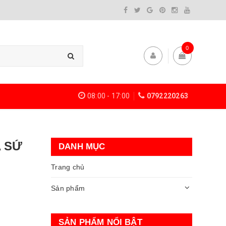
0
08:00 - 17:00
0792220263
A SỨ
DANH MỤC
Trang chủ
Sản phẩm
SẢN PHẨM NỔI BẬT