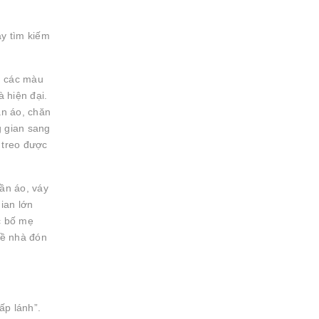
ay tìm kiếm
g các màu
 hiện đại.
ần áo, chăn
g gian sang
 treo được
uần áo, váy
ian lớn
c bố mẹ
về nhà đón
ấp lánh”.