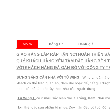
Mô tả
Thông tin
Đánh giá
GIAO HÀNG LẮP RÁP TẬN NƠI HOÀN THIỆN 
QUÝ KHÁCH HÀNG YÊN TÂM ĐẶT HÀNG BÊN T
VỚI KHÁCH HÀNG ĐÃ GẮN BÓ VỚI CÔNG TY T
BỪNG SÁNG CĂN NHÀ VỚI TỦ WING
: Wing L ngăn là d
khách có thể treo quần áo, đầm dài hoặc để, cất giữ được
hoạt, có thể lắp đặt tùy theo nhu cầu người dùng.
Tủ Wing L
có 3 màu sắc hiện đại là Trắng, Kem, Nâu với
Hơn thế, các sản phẩm tủ nhựa Duy Tân đều có tuổi đời s