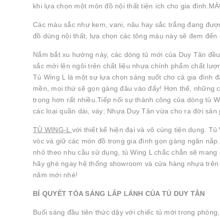
khi lựa chọn một món đồ nội thất tiện ích cho gia đ
Các màu sắc như kem, vani, nâu hay sắc trắng đang được 
đồ dùng nội thất, lựa chọn các tông màu này sẽ đem đến 
Nắm bắt xu hướng này, các dòng tủ mới của Duy Tân đều 
sắc mới lên ngôi trên chất liệu nhựa chính phẩm chất lượ
Tủ Wing L là một sự lựa chọn sáng suốt cho cả gia đình 
mền, mọi thứ sẽ gọn gàng đâu vào đấy! Hơn thế, những ch
trọng hơn rất nhiều.Tiếp nối sự thành công của dòng tủ 
các loại quần dài, váy; Nhựa Duy Tân vừa cho ra đời sả
TỦ WING-L
với thiết kế hiện đại và vô cùng tiện dụng. 
vóc và giữ các món đồ trong gia đình gọn gàng ngăn nắp.V
nhỏ theo nhu cầu sử dụng, tủ Wing L chắc chắn sẽ mang đ
hãy ghé ngay hệ thống showroom và cửa hàng nhựa trên t
năm mới nhé!
BÍ QUYẾT TỎA SÁNG LẤP LÁNH CỦA TỦ DUY TÂN
Buổi sáng đầu tiên thức dậy với chiếc tủ mới trong phòng