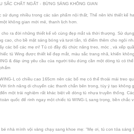
ình.MÀU SẮC CHẤT NGẤT - BỪNG SÁNG KHÔNG GIAN
sử dụng nhiều trong các sản phẩm nội thất; Thế nên khi thiết kế h
một không gian mới mẻ, thanh lịch hơn.
cho ra đời những thiết kế vô cùng đẹp mắt và thời thượng. Sử dụn
ng cao, cho bề mặt sáng bóng và tươi tắn, tô điểm thêm cho ngôi nhà
đấy các bố các mẹ ơi! Tủ có đầy đủ chức năng treo, móc , và xếp qu
iếc tủ Wing được thiết kế đẹp mắt, màu sắc trang nhã, khiến khôn
WING & đáp ứng yêu cầu của người tiêu dùng cần một dòng tủ có thể
n phẩm
Tủ WING-L có chiều cao 165cm nên các bố mẹ có thể thoải mái treo q
ới tính năng di chuyển các thanh chắn bên trong, tùy ý tạo không g
ến một trải nghiệm rất khác biệt về dòng tủ nhựa truyền thống. Cá
oàn quốc để rinh ngay một chiếc tủ WING-L sang trọng, bền chắc 
, bé nhà mình vội vàng chạy sang khoe mẹ: “Mẹ ơi, tủ con tỏa sáng l