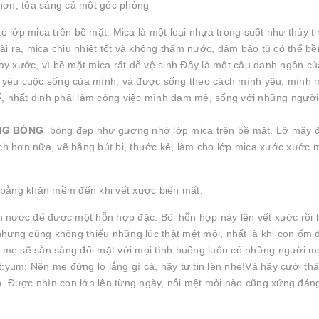
 hơn, tỏa sáng cả một góc phòng
lớp mica trên bề mặt. Mica là một loại nhựa trong suốt như thủy ti
i ra, mica chịu nhiệt tốt và không thấm nước, đảm bảo tủ có thể b
y xước, vì bề mặt mica rất dễ vệ sinh.Đây là một câu danh ngôn c
hi yêu cuộc sống của mình, và được sống theo cách mình yêu, mình 
ế, nhất định phải làm công việc mình đam mê, sống với những ngườ
ÁNG BÓNG
bóng đẹp như gương nhờ lớp mica trên bề mặt. Lỡ mấy 
ch hơn nữa, vẽ bằng bút bi, thước kẻ, làm cho lớp mica xước xước mộ
ại bằng khăn mềm đến khi vết xước biến mất:
n nước để được một hỗn hợp đặc. Bôi hỗn hợp này lên vết xước rồi 
nhưng cũng không thiếu những lúc thật mệt mỏi, nhất là khi con ốm 
, mẹ sẽ sẵn sàng đối mặt với mọi tình huống luôn có những người mẹ
:yum: Nên mẹ đừng lo lắng gì cả, hãy tự tin lên nhé!Và hãy cười thậ
h. Được nhìn con lớn lên từng ngày, nỗi mệt mỏi nào cũng xứng đáng