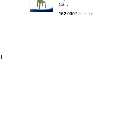
Cấ...
162.000₫
202.000₫
cm