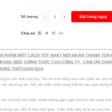
-
+
Đặt hàng ngay
Số lượng:
Chia sẻ:
SẢN PHẨM MỘT CÁCH TỐT NHẤT MỚI NHẬN THANH TOÁ
RANG WED CHÍNH THỨC CỦA CÔNG TY . CẢM ƠN CHÂ
RONG THỜI GIAN QUA
òng tủ mới nhất của Duy Tân với tính năng treo móc quần áo vượt tr
 các vật dụng lớn. Kết cấu chắc chắn cùng thiết kế các ngăn đựng đ
 các họa tiết nhã nhặn, khiến không gian ngôi nhà trở nên sang trọ
ử dụng cao, bền bỉ theo thời gian. Chắc chắn đây sẽ là sự lựa chọn