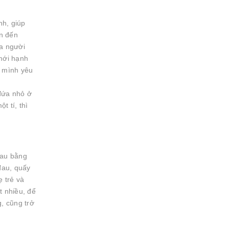
nh, giúp
ền đến
ủa người
mới hạnh
i mình yêu
đứa nhỏ ở
t tí, thì
lau bằng
đau, quấy
 trẻ và
t nhiều, để
, cũng trở