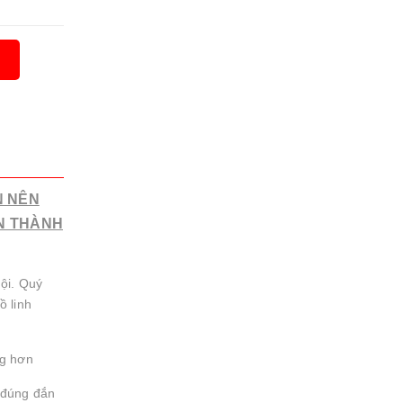
N NÊN
N THÀNH
ội. Quý
ồ linh
ng hơn
 đúng đắn