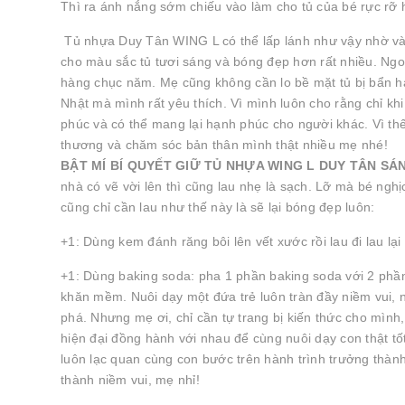
Thì ra ánh nắng sớm chiếu vào làm cho tủ của bé rực rỡ
Tủ nhựa Duy Tân WING L có thể lấp lánh như vậy nhờ vào 
cho màu sắc tủ tươi sáng và bóng đẹp hơn rất nhiều. Ngoà
hàng chục năm. Mẹ cũng không cần lo bề mặt tủ bị bẩn ha
Nhật mà mình rất yêu thích. Vì mình luôn cho rằng chỉ k
phúc và có thể mang lại hạnh phúc cho người khác. Vì th
thương và chăm sóc bản thân mình thật nhiều mẹ nhé!
BẬT MÍ BÍ QUYẾT GIỮ TỦ NHỰA WING L DUY TÂN S
nhà có vẽ vời lên thì cũng lau nhẹ là sạch. Lỡ mà bé nghị
cũng chỉ cần lau như thế này là sẽ lại bóng đẹp luôn:
+1: Dùng kem đánh răng bôi lên vết xước rồi lau đi lau l
+1: Dùng baking soda: pha 1 phần baking soda với 2 phầ
khăn mềm. Nuôi dạy một đứa trẻ luôn tràn đầy niềm vui, 
phá. Nhưng mẹ ơi, chỉ cần tự trang bị kiến thức cho mình
hiện đại đồng hành với nhau để cùng nuôi dạy con thật tốt
luôn lạc quan cùng con bước trên hành trình trưởng thàn
thành niềm vui, mẹ nhỉ!