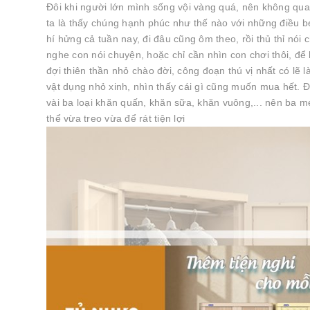
Đôi khi người lớn mình sống vội vàng quá, nên không qua
ta là thấy chúng hạnh phúc như thế nào với những điều 
hí hửng cả tuần nay, đi đâu cũng ôm theo, rồi thủ thỉ nói
nghe con nói chuyện, hoặc chỉ cần nhìn con chơi thôi, để
đợi thiên thần nhỏ chào đời, công đoạn thú vị nhất có lẽ
vật dụng nhỏ xinh, nhìn thấy cái gì cũng muốn mua hết. 
vài ba loại khăn quấn, khăn sữa, khăn vuông,... nên ba m
thể vừa treo vừa để rát tiện lợi