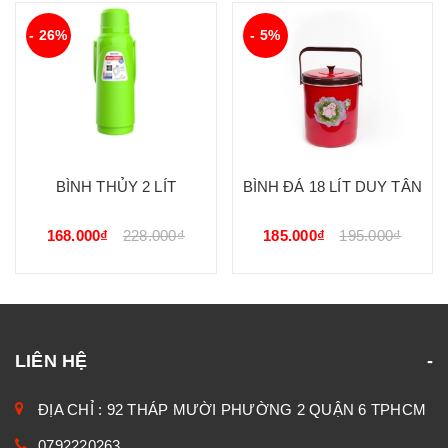
- 26%
- 5%
BÌNH THỦY 2 LÍT
BÌNH ĐÁ 18 LÍT DUY TÂN
168.000₫
228.000₫
185.000₫
195.000₫
LIÊN HỆ
ĐỊA CHỈ : 92 THÁP MƯỜI PHƯỜNG 2 QUẬN 6 TPHCM
0792220263