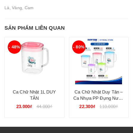
Lá, Vàng, Cam
SẢN PHẨM LIÊN QUAN
- 48%
- 80%
Ca Chữ Nhật 1L DUY
Ca Chữ Nhật Duy Tân –
TÂN
Ca Nhựa PP Đựng Nước
An Toàn, Tiện Dụng DUY
23.000₫
44.000₫
22.300₫
110.000₫
TÂN