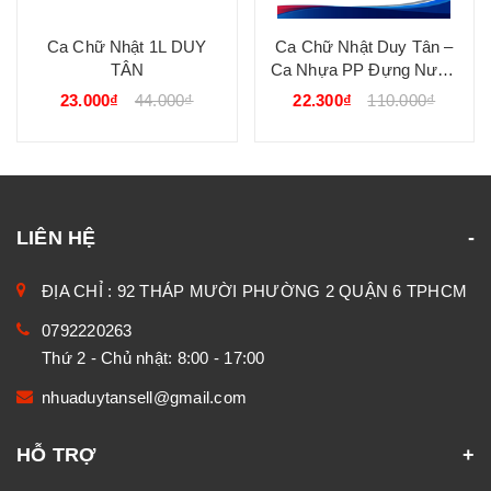
Ca Chữ Nhật 1L DUY
Ca Chữ Nhật Duy Tân –
TÂN
Ca Nhựa PP Đựng Nước
An Toàn, Tiện Dụng DUY
23.000₫
44.000₫
22.300₫
110.000₫
TÂN
LIÊN HỆ
ĐỊA CHỈ : 92 THÁP MƯỜI PHƯỜNG 2 QUẬN 6 TPHCM
0792220263
Thứ 2 - Chủ nhật: 8:00 - 17:00
nhuaduytansell@gmail.com
HỖ TRỢ