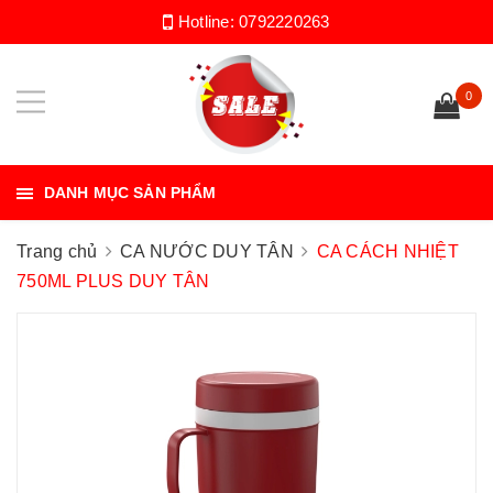
Hotline:
0792220263
0
DANH MỤC SẢN PHẨM
Trang chủ
CA NƯỚC DUY TÂN
CA CÁCH NHIỆT
750ML PLUS DUY TÂN