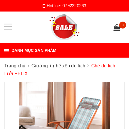
Hotline:
0792220263
0
DANH MỤC SẢN PHẨM
Trang chủ
Giường + ghế xếp du lich
Ghế du lịch
lưới FELIX