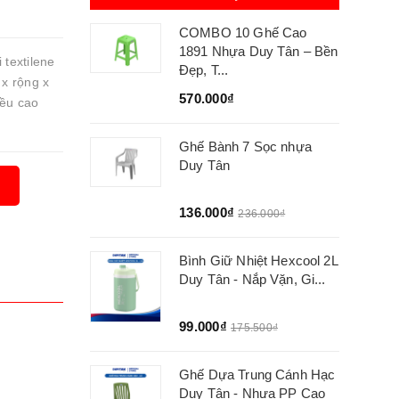
COMBO 10 Ghế Cao
1891 Nhựa Duy Tân – Bền
 textilene
Đẹp, T...
 x rộng x
570.000₫
iều cao
Ghế Bành 7 Sọc nhựa
Duy Tân
136.000₫
236.000₫
Bình Giữ Nhiệt Hexcool 2L
Duy Tân - Nắp Vặn, Gi...
99.000₫
175.500₫
Ghế Dựa Trung Cánh Hạc
Duy Tân - Nhựa PP Cao