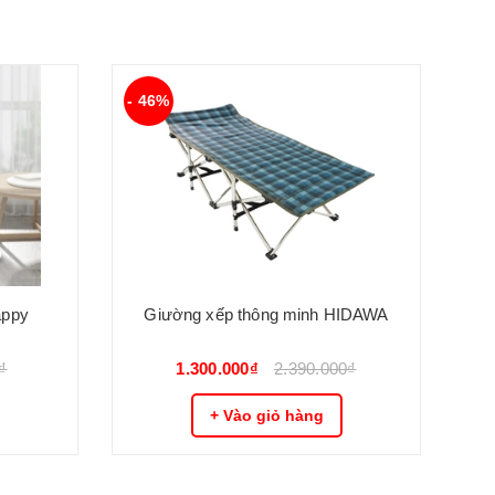
- 46%
- 
appy
Giường xếp thông minh HIDAWA
₫
1.300.000₫
2.390.000₫
+ Vào giỏ hàng