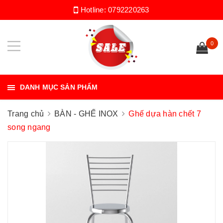
Hotline:
0792220263
0
DANH MỤC SẢN PHẨM
Trang chủ
BÀN - GHẾ INOX
Ghế dựa hàn chết 7
song ngang