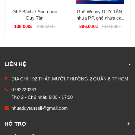
Ghế Bành 7 Sọc nhựa
Ghế Wendy DUY TÂN,
Duy Tân
nhựa PP, ghế nhựa cao
cấp công thái học, bền bỉ,
136.000₫
236.000₫
396.000₫
600.000₫
dễ lau chùi
LIÊN HỆ
ĐỊA CHỈ : 92 THÁP MƯỜI PHƯỜNG 2 QUẬN 6 TPHCM
0792220263
Thứ 2 - Chủ nhật: 8:00 - 17:00
nhuaduytansell@gmail.com
HỖ TRỢ