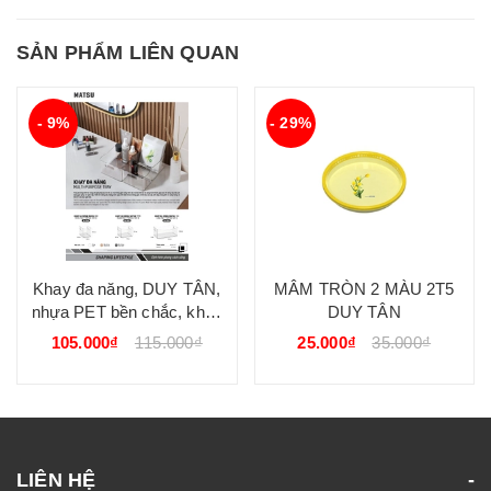
SẢN PHẨM LIÊN QUAN
- 9%
- 29%
Khay đa năng, DUY TÂN,
MÂM TRÒN 2 MÀU 2T5
nhựa PET bền chắc, khay
DUY TÂN
đựng sắp xếp đồ đạc gọn
105.000₫
115.000₫
25.000₫
35.000₫
gàng, màu trong suốt cao
cấp DUY TÂN
LIÊN HỆ