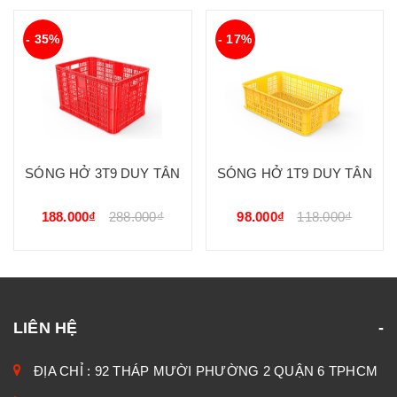
- 35%
- 17%
SÓNG HỞ 3T9 DUY TÂN
SÓNG HỞ 1T9 DUY TÂN
188.000₫
288.000₫
98.000₫
118.000₫
LIÊN HỆ
ĐỊA CHỈ : 92 THÁP MƯỜI PHƯỜNG 2 QUẬN 6 TPHCM