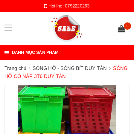
Hotline:
0792220263
0
DANH MỤC SẢN PHẨM
Trang chủ
SÓNG HỞ - SÓNG BÍT DUY TÂN
SÓNG
HỞ CÓ NẮP 3T6 DUY TÂN