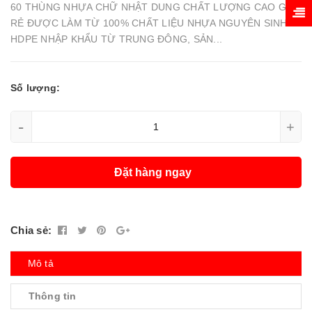
60 THÙNG NHỰA CHỮ NHẬT DUNG CHẤT LƯỢNG CAO GIÁ
RẺ ĐƯỢC LÀM TỪ 100% CHẤT LIỆU NHỰA NGUYÊN SINH
HDPE NHẬP KHẨU TỪ TRUNG ĐÔNG, SẢN...
Số lượng:
-
+
Đặt hàng ngay
Chia sẻ:
Mô tả
Thông tin