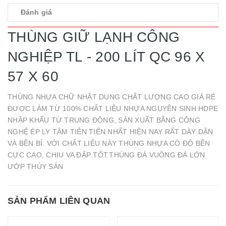
Đánh giá
THÙNG GIỮ LẠNH CÔNG
NGHIỆP TL - 200 LÍT QC 96 X
57 X 60
THÙNG NHỰA CHỮ NHẬT DUNG CHẤT LƯỢNG CAO GIÁ RẺ
ĐƯỢC LÀM TỪ 100% CHẤT LIỆU NHỰA NGUYÊN SINH HDPE
NHẬP KHẨU TỪ TRUNG ĐÔNG, SẢN XUẤT BẰNG CÔNG
NGHỆ ÉP LY TÂM TIÊN TIẾN NHẤT HIỆN NAY RẤT DÀY DẶN
VÀ BỀN BỈ. VỚI CHẤT LIỆU NÀY THÙNG NHỰA CÓ ĐỘ BỀN
CỰC CAO, CHỊU VA ĐẬP TỐT.THÙNG ĐÁ VUÔNG ĐÁ LỚN
ƯỚP THỦY SẢN
SẢN PHẨM LIÊN QUAN