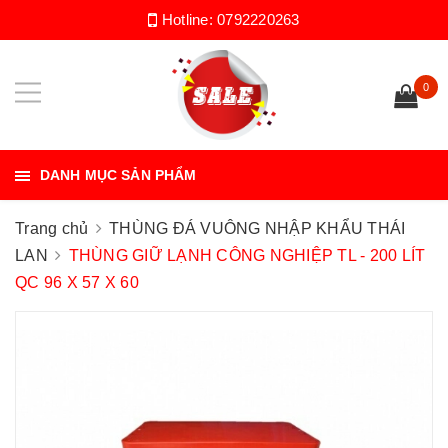
Hotline:
0792220263
0
DANH MỤC SẢN PHẨM
Trang chủ
THÙNG ĐÁ VUÔNG NHẬP KHẨU THÁI
LAN
THÙNG GIỮ LẠNH CÔNG NGHIỆP TL - 200 LÍT
QC 96 X 57 X 60