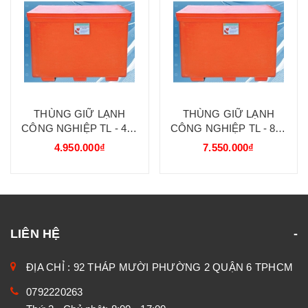
THÙNG GIỮ LẠNH
THÙNG GIỮ LẠNH
CÔNG NGHIỆP TL - 450
CÔNG NGHIỆP TL - 800
LÍT QC 108 X 80 X 90
LÍT QC 134 X 106 X 100
4.950.000₫
7.550.000₫
LIÊN HỆ
ĐỊA CHỈ : 92 THÁP MƯỜI PHƯỜNG 2 QUẬN 6 TPHCM
0792220263