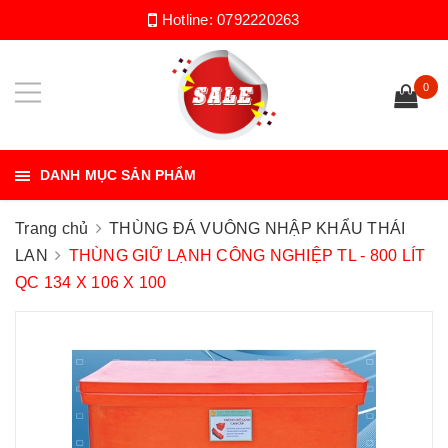
Hotline:
0792220263
0
DANH MỤC SẢN PHẨM
Trang chủ
THÙNG ĐÁ VUÔNG NHẬP KHẨU THÁI
LAN
THÙNG GIỮ LẠNH CÔNG NGHIỆP TL - 800 LÍT
QC 134 X 106 X 100