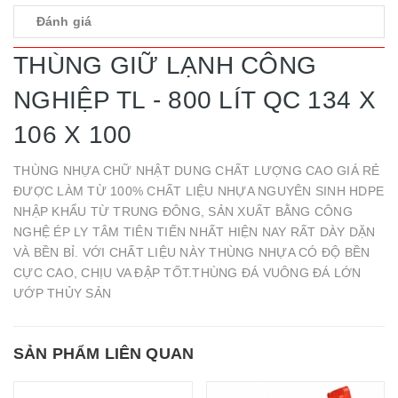
Đánh giá
THÙNG GIỮ LẠNH CÔNG
NGHIỆP TL - 800 LÍT QC 134 X
106 X 100
THÙNG NHỰA CHỮ NHẬT DUNG CHẤT LƯỢNG CAO GIÁ RẺ
ĐƯỢC LÀM TỪ 100% CHẤT LIỆU NHỰA NGUYÊN SINH HDPE
NHẬP KHẨU TỪ TRUNG ĐÔNG, SẢN XUẤT BẰNG CÔNG
NGHỆ ÉP LY TÂM TIÊN TIẾN NHẤT HIỆN NAY RẤT DÀY DẶN
VÀ BỀN BỈ. VỚI CHẤT LIỆU NÀY THÙNG NHỰA CÓ ĐỘ BỀN
CỰC CAO, CHỊU VA ĐẬP TỐT.THÙNG ĐÁ VUÔNG ĐÁ LỚN
ƯỚP THỦY SẢN
SẢN PHẨM LIÊN QUAN