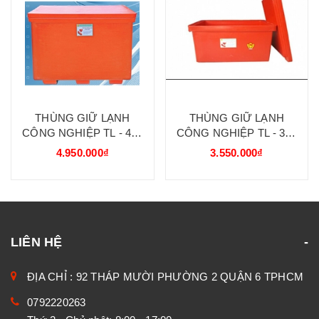
THÙNG GIỮ LẠNH
THÙNG GIỮ LẠNH
CÔNG NGHIỆP TL - 450
CÔNG NGHIỆP TL - 350
LÍT QC 108 X 80 X 90
LÍT QC 117 X 73 X 70
4.950.000₫
3.550.000₫
LIÊN HỆ
ĐỊA CHỈ : 92 THÁP MƯỜI PHƯỜNG 2 QUẬN 6 TPHCM
0792220263