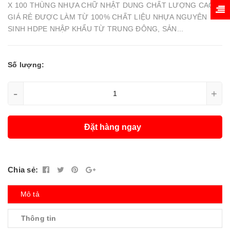
X 100 THÙNG NHỰA CHỮ NHẬT DUNG CHẤT LƯỢNG CAO
GIÁ RẺ ĐƯỢC LÀM TỪ 100% CHẤT LIỆU NHỰA NGUYÊN
SINH HDPE NHẬP KHẨU TỪ TRUNG ĐÔNG, SẢN...
Số lượng:
-
+
Đặt hàng ngay
Chia sẻ:
Mô tả
Thông tin