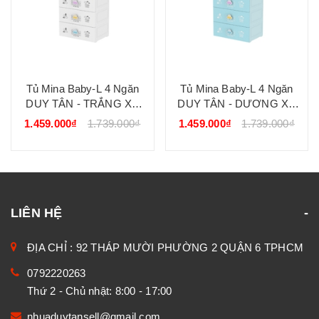
Tủ Mina Baby-L 4 Ngăn
Tủ Mina Baby-L 4 Ngăn
DUY TÂN - TRẮNG XE
DUY TÂN - DƯƠNG XE
HƠI
ĐUA
1.459.000₫
1.739.000₫
1.459.000₫
1.739.000₫
LIÊN HỆ
ĐỊA CHỈ : 92 THÁP MƯỜI PHƯỜNG 2 QUẬN 6 TPHCM
0792220263
Thứ 2 - Chủ nhật: 8:00 - 17:00
nhuaduytansell@gmail.com