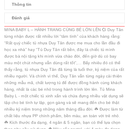
Thông tin
Đánh giá
MINA BABY L – HÀNH TRANG CÙNG BÉ LỚN LÊN 💞 Duy Tân
từng nhận được rất nhiều lời “tâm tình” của khách hàng rằng:
“Rất quý chiếc tủ nhựa Duy Tân được mẹ mua cho lần đầu đi
học xa nhà” hay “Tủ Duy Tân rất bền, đây là chiếc tủ mình
được bà nội tặng khi mình vừa chào đời, đến giờ dù có bay
màu một chút nhưng vẫn dùng rất tốt”,… Bấy nhiêu đó có thể
thấy rằng, tủ nhựa Duy Tân đã từng là tuổi thơ, kỷ niệm của rất
nhiều người. Và chính vì thế, Duy Tân vẫn từng ngày cải thiện
những mẫu mã, chất lượng tủ để được đồng hành cùng khách
hàng, nhất là các bé nhỏ trong hành trình lớn lên. Tủ Mina
Baby L - một chiếc tủ xinh xắn và chứa đựng nhiều vật dụng sẽ
tập cho bé tính tự lập, gọn gàng và sẽ mang đến cho bé thật
nhiều kỷ niệm trong những năm tháng đầu đời. ☘️ Được làm từ
chất liệu nhựa PP chính phẩm, bền màu, an toàn với trẻ nhỏ.
☘️ Kích thước đa dạng, 4 ngăn & 5 ngăn, bạn có thể lựa chọn