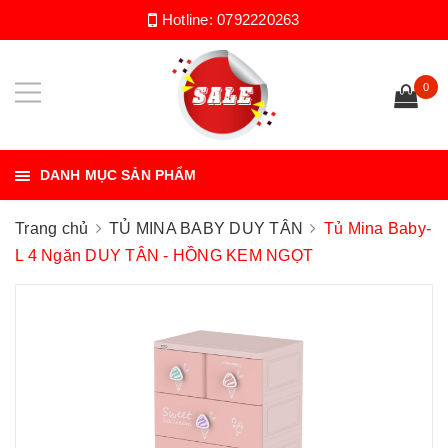
Hotline:
0792220263
0
DANH MỤC SẢN PHẨM
Trang chủ
TỦ MINA BABY DUY TÂN
Tủ Mina Baby-
L 4 Ngăn DUY TÂN - HỒNG KEM NGỌT