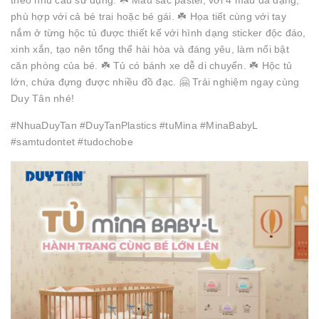
theo nhu cầu sử dụng. ☘️ Màu sắc pastel, với 4 màu đa dạng,
phù hợp với cả bé trai hoặc bé gái. ☘️ Họa tiết cùng với tay
nắm ở từng hộc tủ được thiết kế với hình dạng sticker độc đáo,
xinh xắn, tạo nên tổng thể hài hòa và đáng yêu, làm nổi bật
căn phòng của bé. ☘️ Tủ có bánh xe dễ di chuyển. ☘️ Hộc tủ
lớn, chứa đựng được nhiều đồ đạc. 🤗 Trải nghiệm ngay cùng
Duy Tân nhé!
#NhuaDuyTan #DuyTanPlastics #tuMina #MinaBabyL
#samtudontet #tudochobe