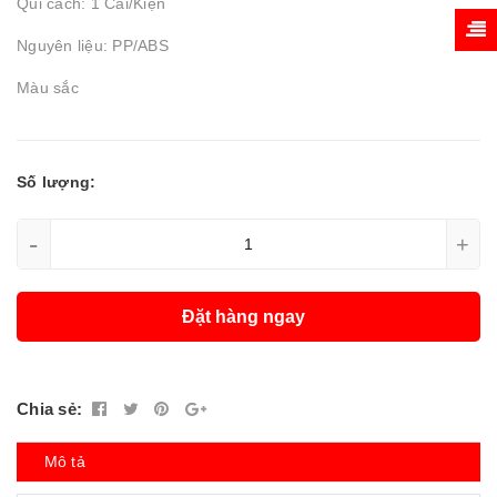
Qui cách: 1 Cái/Kiện
Nguyên liệu: PP/ABS
Màu sắc
Số lượng:
-
+
Đặt hàng ngay
Chia sẻ:
Mô tả