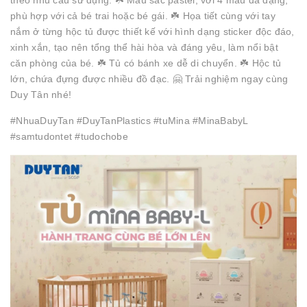
theo nhu cầu sử dụng. ☘️ Màu sắc pastel, với 4 màu đa dạng,
phù hợp với cả bé trai hoặc bé gái. ☘️ Họa tiết cùng với tay
nắm ở từng hộc tủ được thiết kế với hình dạng sticker độc đáo,
xinh xắn, tạo nên tổng thể hài hòa và đáng yêu, làm nổi bật
căn phòng của bé. ☘️ Tủ có bánh xe dễ di chuyển. ☘️ Hộc tủ
lớn, chứa đựng được nhiều đồ đạc. 🤗 Trải nghiệm ngay cùng
Duy Tân nhé!
#NhuaDuyTan #DuyTanPlastics #tuMina #MinaBabyL
#samtudontet #tudochobe