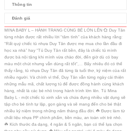
Thông tin
Đánh giá
MINA BABY L – HÀNH TRANG CÙNG BÉ LỚN LÊN 💞 Duy Tân
từng nhận được rất nhiều lời “tâm tình” của khách hàng rằng:
“Rất quý chiếc tủ nhựa Duy Tân được mẹ mua cho lần đầu đi
học xa nhà” hay “Tủ Duy Tân rất bền, đây là chiếc tủ mình
được bà nội tặng khi mình vừa chào đời, đến giờ dù có bay
màu một chút nhưng vẫn dùng rất tốt”,… Bấy nhiêu đó có thể
thấy rằng, tủ nhựa Duy Tân đã từng là tuổi thơ, kỷ niệm của rất
nhiều người. Và chính vì thế, Duy Tân vẫn từng ngày cải thiện
những mẫu mã, chất lượng tủ để được đồng hành cùng khách
hàng, nhất là các bé nhỏ trong hành trình lớn lên. Tủ Mina
Baby L - một chiếc tủ xinh xắn và chứa đựng nhiều vật dụng sẽ
tập cho bé tính tự lập, gọn gàng và sẽ mang đến cho bé thật
nhiều kỷ niệm trong những năm tháng đầu đời. ☘️ Được làm từ
chất liệu nhựa PP chính phẩm, bền màu, an toàn với trẻ nhỏ.
☘️ Kích thước đa dạng, 4 ngăn & 5 ngăn, bạn có thể lựa chọn