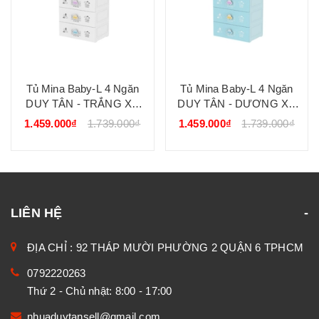
Tủ Mina Baby-L 4 Ngăn
Tủ Mina Baby-L 4 Ngăn
DUY TÂN - TRẮNG XE
DUY TÂN - DƯƠNG XE
HƠI
ĐUA
1.459.000₫
1.739.000₫
1.459.000₫
1.739.000₫
LIÊN HỆ
ĐỊA CHỈ : 92 THÁP MƯỜI PHƯỜNG 2 QUẬN 6 TPHCM
0792220263
Thứ 2 - Chủ nhật: 8:00 - 17:00
nhuaduytansell@gmail.com