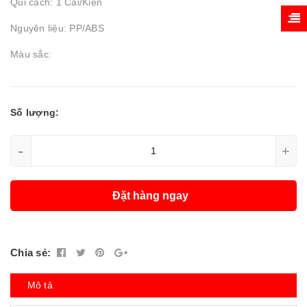
Qui cách: 1 Cái/Kiện
Nguyên liệu: PP/ABS
Màu sắc:
Số lượng:
-
+
Đặt hàng ngay
Chia sẻ:
Mô tả